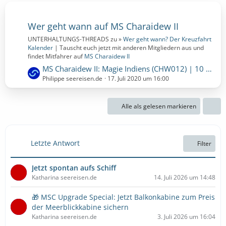
Wer geht wann auf MS Charaidew II
UNTERHALTUNGS-THREADS zu »
Wer geht wann? Der Kreuzfahrt
Kalender
| Tauscht euch jetzt mit anderen Mitgliedern aus und
findet Mitfahrer auf
MS Charaidew II
L
MS Charaidew II: Magie Indiens (CHW012) | 10 Nächte | 06.03.2021 bis 16.03.2021 (Samstag, 6. März 2021, 00:00 - Dienstag, 16. März 2021, 00:00)
e
Philippe seereisen.de
17. Juli 2020 um 16:00
t
z
Alle als gelesen markieren
t
e
B
e
Letzte Antwort
Filter
i
t
Jetzt spontan aufs Schiff
r
Katharina seereisen.de
14. Juli 2026 um 14:48
ä
g
🎁 MSC Upgrade Special: Jetzt Balkonkabine zum Preis
e
der Meerblickkabine sichern
Katharina seereisen.de
3. Juli 2026 um 16:04