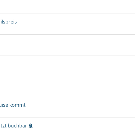
ilspreis
ruise kommt
etzt buchbar 🚢