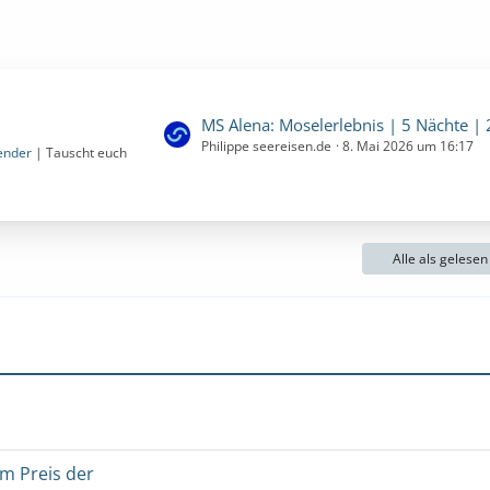
L
MS Alena: Moselerlebnis | 5 Nächte | 24.10.2026 bis 29.10.2026 (Samstag, 24. Oktober 2026, 00:00 – Donnerst
Philippe seereisen.de
8. Mai 2026 um 16:17
e
ender
| Tauscht euch
t
z
t
e
Alle als gelese
B
e
i
t
r
ä
g
e
um Preis der