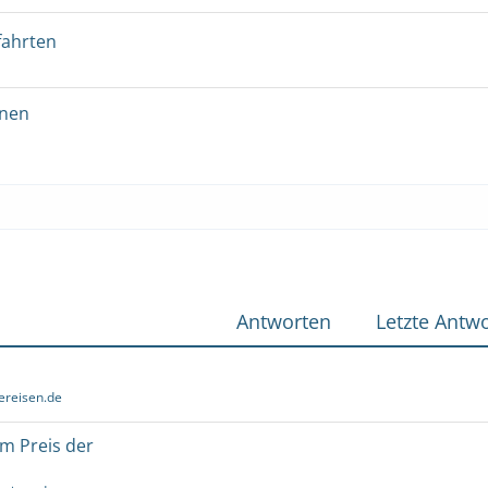
fahrten
onen
Antworten
Letzte Antwo
ereisen.de
um Preis der