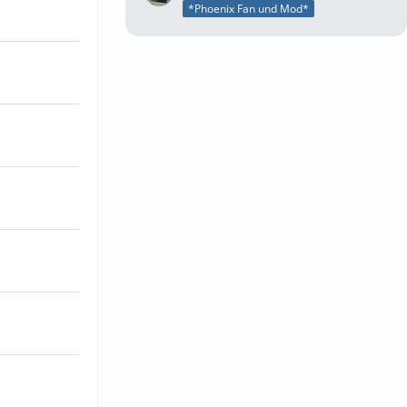
*Phoenix Fan und Mod*