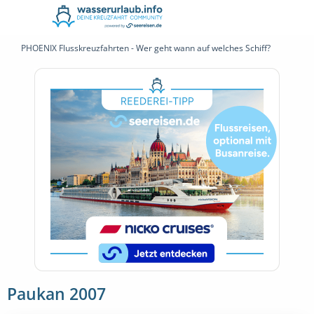
PHOENIX Flusskreuzfahrten - Wer geht wann auf welches Schiff?
Paukan 2007