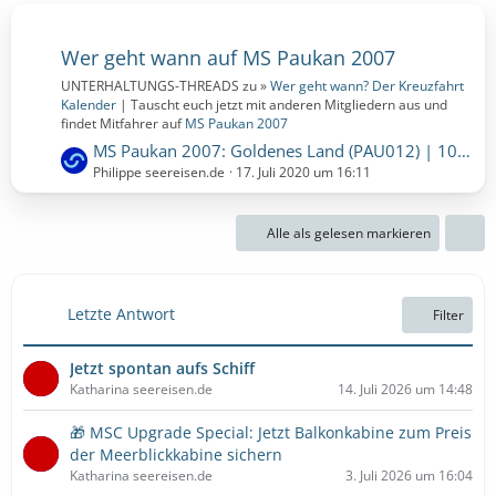
Wer geht wann auf MS Paukan 2007
UNTERHALTUNGS-THREADS zu »
Wer geht wann? Der Kreuzfahrt
Kalender
| Tauscht euch jetzt mit anderen Mitgliedern aus und
findet Mitfahrer auf
MS Paukan 2007
L
MS Paukan 2007: Goldenes Land (PAU012) | 10 Nächte | 22.11.2020 bis 02.12.2020 (Sonntag, 22. November 2020, 00:00 - Mittwoch, 2. Dezember 2020, 00:00)
e
Philippe seereisen.de
17. Juli 2020 um 16:11
t
z
Alle als gelesen markieren
t
e
B
e
Letzte Antwort
Filter
i
t
Jetzt spontan aufs Schiff
r
Katharina seereisen.de
14. Juli 2026 um 14:48
ä
g
🎁 MSC Upgrade Special: Jetzt Balkonkabine zum Preis
e
der Meerblickkabine sichern
Katharina seereisen.de
3. Juli 2026 um 16:04