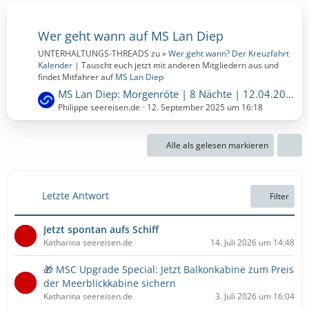
Wer geht wann auf MS Lan Diep
UNTERHALTUNGS-THREADS zu »
Wer geht wann? Der Kreuzfahrt
Kalender
| Tauscht euch jetzt mit anderen Mitgliedern aus und
findet Mitfahrer auf
MS Lan Diep
L
MS Lan Diep: Morgenröte | 8 Nächte | 12.04.2027 bis 20.04.2027 (Montag, 12. April 2027, 00:00 – Dienstag, 20. April 2027, 00:00)
e
Philippe seereisen.de
12. September 2025 um 16:18
t
z
Alle als gelesen markieren
t
e
B
e
Letzte Antwort
Filter
i
t
Jetzt spontan aufs Schiff
r
Katharina seereisen.de
14. Juli 2026 um 14:48
ä
g
🎁 MSC Upgrade Special: Jetzt Balkonkabine zum Preis
e
der Meerblickkabine sichern
Katharina seereisen.de
3. Juli 2026 um 16:04