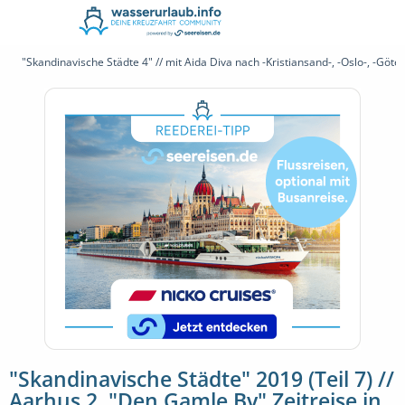
"Skandinavische Städte 4" // mit Aida Diva nach -Kristiansand-, -Oslo-, -Göt
"Skandinavische Städte" 2019 (Teil 7) //
Aarhus 2, "Den Gamle By" Zeitreise in