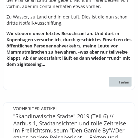
der Kranke an Land übergeben. Nicht im Hafenbecken von
vorhin, aber im Containerhafen etwas vorher.
Zu Wasser, zu Land und in der Luft. Dies ist die nun schon
dritte Notfall-Ausschiffung.
Wir steuern unser letztes Besuchsziel an. Und dort in
Kopenhagen versuche ich, durch geschicktes Einsetzen des
öffentlichen Personennahverkehrs, meine Leute vor
Mammutmärschen zu bewahren, -was aber nur teilweise
klappt. Ab der Bootsfahrt läuft es dann wieder "rund" mit
dem Sightseeing...
Teilen
VORHERIGER ARTIKEL
"Skandinavische Städte" 2019 (Teil 6) //
Aarhus 1, Stadtansichten und tolle Zeitreise
im Freilichtsmuseum "Den Gamle By"//Der
etwas andere Reisebericht..., Fakten und