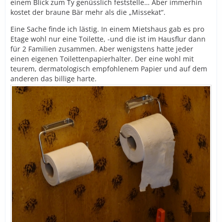
einem Blick zum Ty genüsslich feststelle… Aber immerhin
kostet der braune Bär mehr als die „Missekat“.
Eine Sache finde ich lästig. In einem Mietshaus gab es pro
Etage wohl nur eine Toilette, -und die ist im Hausflur dann
für 2 Familien zusammen. Aber wenigstens hatte jeder
einen eigenen Toilettenpapierhalter. Der eine wohl mit
teurem, dermatologisch empfohlenem Papier und auf dem
anderen das billige harte.