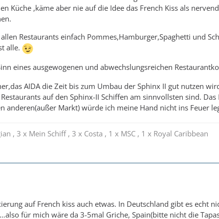
en Küche ,käme aber nie auf die Idee das French Kiss als nerven
nen.
in allen Restaurants einfach Pommes,Hamburger,Spaghetti und Sch
t alle.
r Sinn eines ausgewogenen und abwechslungsreichen Restaurantk
cher,das AIDA die Zeit bis zum Umbau der Sphinx II gut nutzen wi
 Restaurants auf den Sphinx-II Schiffen am sinnvollsten sind. Das
llen anderen(außer Markt) würde ich meine Hand nicht ins Feuer le
an , 3 x Mein Schiff , 3 x Costa , 1 x MSC , 1 x Royal Caribbean
ierung auf French kiss auch etwas. In Deutschland gibt es echt nic
also für mich wäre da 3-5mal Griche, Spain(bitte nicht die Tapas