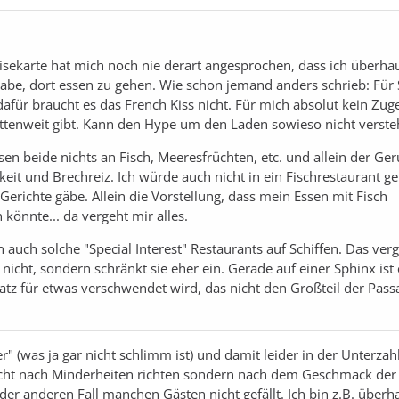
eisekarte hat mich noch nie derart angesprochen, dass ich überha
be, dort essen zu gehen. Wie schon jemand anders schrieb: Für 
afür braucht es das French Kiss nicht. Für mich absolut kein Zug
ottenweit gibt. Kann den Hype um den Laden sowieso nicht verste
sen beide nichts an Fisch, Meeresfrüchten, etc. und allein der Ge
keit und Brechreiz. Ich würde auch nicht in ein Fischrestaurant 
Gerichte gäbe. Allein die Vorstellung, dass mein Essen mit Fisch
könnte... da vergeht mir alles.
 auch solche "Special Interest" Restaurants auf Schiffen. Das verg
 nicht, sondern schränkt sie eher ein. Gerade auf einer Sphinx ist 
tz für etwas verschwendet wird, das nicht den Großteil der Pass
ter" (was ja gar nicht schlimm ist) und damit leider in der Unterza
nicht nach Minderheiten richten sondern nach dem Geschmack der
er anderen Fall manchen Gästen nicht gefällt. Ich bin z.B. überh