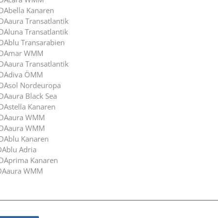
IDAbella Kanaren
DAaura Transatlantik
DAluna Transatlantik
IDAblu Transarabien
 AIDAmar WMM
DAaura Transatlantik
AIDAdiva ÖMM
IDAsol Nordeuropa
IDAaura Black Sea
DAstella Kanaren
AIDAaura WMM
AIDAaura WMM
IDAblu Kanaren
DAblu Adria
IDAprima Kanaren
AIDAaura WMM