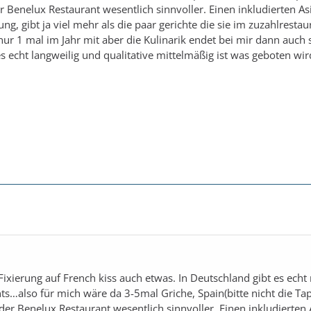
r Benelux Restaurant wesentlich sinnvoller. Einen inkludierten A
g, gibt ja viel mehr als die paar gerichte die sie im zuzahlrestau
 nur 1 mal im Jahr mit aber die Kulinarik endet bei mir dann auch
s echt langweilig und qualitative mittelmäßig ist was geboten wir
ixierung auf French kiss auch etwas. In Deutschland gibt es echt n
s…also für mich wäre da 3-5mal Griche, Spain(bitte nicht die Tap
der Benelux Restaurant wesentlich sinnvoller. Einen inkludierten 