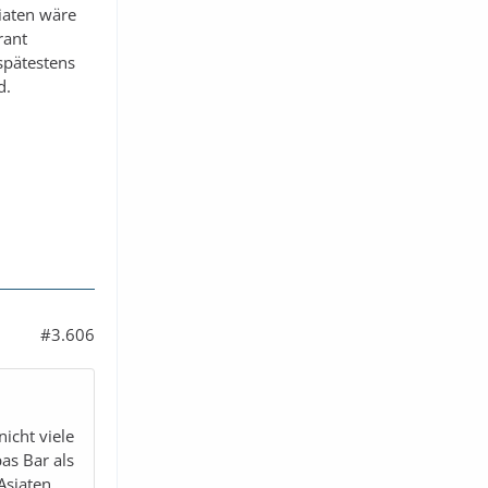
siaten wäre
rant
 spätestens
d.
#3.606
icht viele
as Bar als
Asiaten