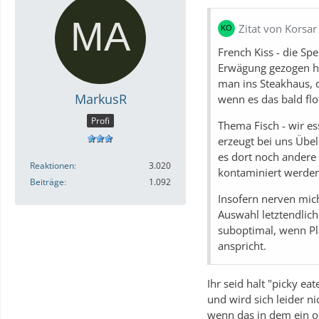
Zitat von Korsar
French Kiss - die Sp
Erwägung gezogen ha
man ins Steakhaus, d
MarkusR
wenn es das bald fl
Profi
Thema Fisch - wir es
erzeugt bei uns Übel
es dort noch andere 
Reaktionen
3.020
kontaminiert werden 
Beiträge
1.092
Insofern nerven mich
Auswahl letztendlich
suboptimal, wenn Pla
anspricht.
Ihr seid halt "picky ea
und wird sich leider 
wenn das in dem ein od