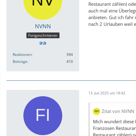
Restaurant zählen) ode
auch mal eine Überlegun
anbieten. Gut ich fahr
nach 2 Urlauben weil e
NVNN
Fortgeschrittener
Reaktionen
594
Beiträge
410
13. Juli 2025 um 18:42
Zitat von NVNN
Mich wundert diese F
Franzosen Restaurant
Restaurant zählen) o