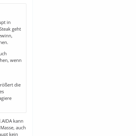
upt in
Steak geht
ewinn,
hen.
ruch
gehen, wenn
rößert die
es
agiere
hl.AIDA kann
 Masse, auch
aupt kein