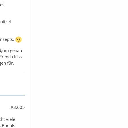
des
nitzel
onzepts.
rd,um genau
 French Kiss
gen für.
#3.605
ht viele
 Bar als