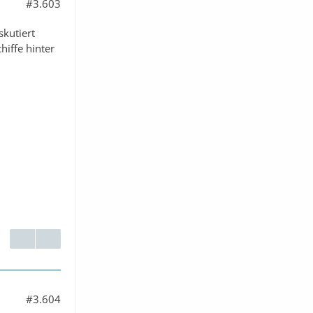
#3.603
kutiert
iffe hinter
#3.604