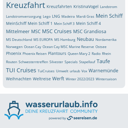
Kreuzfahrt
Kreuzfahrten
KristinaVogel
Landstrom
Mein Schiff
LNG
Landstromversorgung
Lego
Madeira
Mardi Gras
MeinSchiff
Mein Schiff 1
Mein Schiff 4
Mein Schiff 3
MSC Cruises
Mittelmeer
MSC
MSC Grandiosa
Neubau
MS Deutschland
MS EUROPA
MS Hamburg
Nordamerika
Norwegen
Ocean Cay
Ocean Cay MSC Marine Reserve
Ostsee
Phoenix
Plantours
Phoenix Reisen
Queen Mary 2
Radio
Rhein
Taufe
Routen
Schwesterntreffen
Silvester
Specials
Stapellauf
TUI Cruises
Warnemünde
TuiCruises
Umwelt
urlaub
Vox
Werft
Weihnachten
Weltreise
Winter 2022/2023
Wintersaison