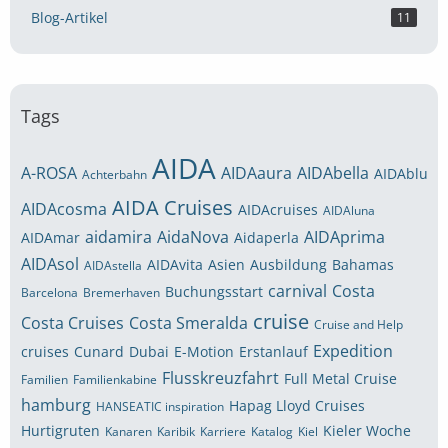
Blog-Artikel
11
Tags
AIDA
A-ROSA
AIDAaura
AIDAbella
AIDAblu
Achterbahn
AIDA Cruises
AIDAcosma
AIDAcruises
AIDAluna
aidamira
AidaNova
AIDAprima
AIDAmar
Aidaperla
AIDAsol
AIDAvita
Asien
Ausbildung
Bahamas
AIDAstella
carnival
Costa
Buchungsstart
Barcelona
Bremerhaven
cruise
Costa Cruises
Costa Smeralda
Cruise and Help
Expedition
cruises
Cunard
Dubai
E-Motion
Erstanlauf
Flusskreuzfahrt
Full Metal Cruise
Familien
Familienkabine
hamburg
Hapag Lloyd Cruises
HANSEATIC inspiration
Hurtigruten
Kieler Woche
Kanaren
Karibik
Karriere
Katalog
Kiel