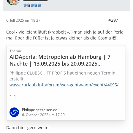
#297
6. Juli 2025 um 18:27
Cool - vielleicht läuft (krabbelt 🚼 ) man sich ja auf der Perla
mal über die Füße; ist ja etwas kleiner als die Cosma 😎
Thema
AIDAperla: Metropolen ab Hamburg | 7
Nächte | 13.09.2025 bis 20.09.2025
(Samstag, 13. September 2025, 00:00-
Philippe CLUBSCHIFF PROFIS hat einen neuen Termin
Samstag, 20. September 2025, 00:00)
erstellt:
wasserurlaub.info/forum/wer-geht-wann/event/44095/
[…]
Philippe seereisen.de
6. Oktober 2023 um 17:29
Dann hier gern weiter …