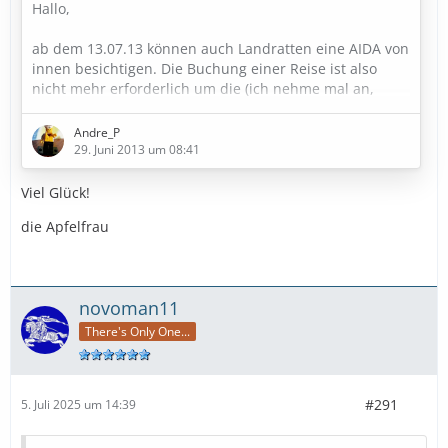
Hallo,
ab dem 13.07.13 können auch Landratten eine AIDA von
innen besichtigen. Die Buchung einer Reise ist also
nicht mehr erforderlich um die (ich nehme mal an,
öffentlichen) Innenbereiche einer AIDA zu sehen.
Dafür aber die Buchung einer Besichtigungstour für
Andre_P
29,00 Euro.
29. Juni 2013 um 08:41
Kompletter Text:
Viel Glück!
http://www.presseportal.de/pm/55827/25036…
die Apfelfrau
warnemuende/rss
novoman11
Ich finde das klasse. Jahrelang habe ich bei AIDA immer
wieder mal gefragt, ob das möglich wäre, wurde aber
There's Only One...
leider immer abgelehnt. Jetzt brauche ich es…
#291
5. Juli 2025 um 14:39