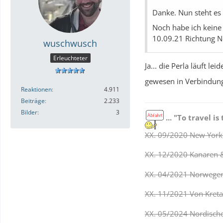
Danke. Nun steht es
Noch habe ich keine
10.09.21 Richtung N
wuschwusch
Erleuchteter
Ja... die Perla läuft le
gewesen in Verbindung
Reaktionen
4.911
Beiträge
2.233
Bilder
3
... "To travel is 
XX. 09/2020 New York,
XX. 12/2020 Kanaren 
XX. 04/2021 Norwegens
XX. 11/2021 Von Kreta
XX. 05/2024 Nordische 