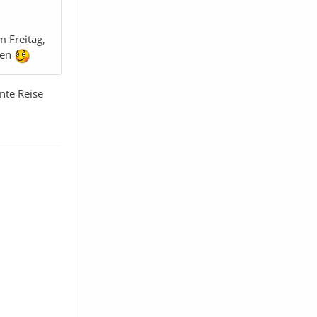
 Freitag,
den
ante Reise