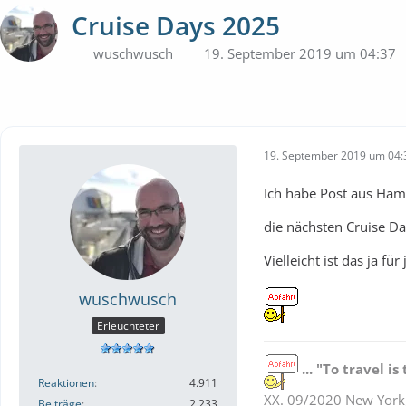
Cruise Days 2025
wuschwusch
19. September 2019 um 04:37
19. September 2019 um 04:
Ich habe Post aus Hamb
die nächsten Cruise D
Vielleicht ist das ja f
wuschwusch
Erleuchteter
... "To travel is 
Reaktionen
4.911
XX. 09/2020 New York,
Beiträge
2.233