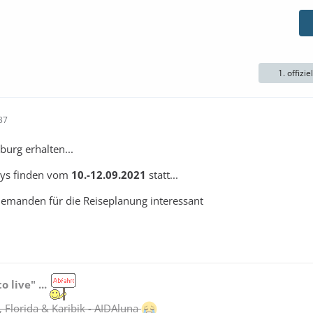
1. offizie
37
urg erhalten...
ays finden vom
10.-12.09.2021
statt...
ür jemanden für die Reiseplanung interessant
to live" ...
 Florida & Karibik - AIDAluna