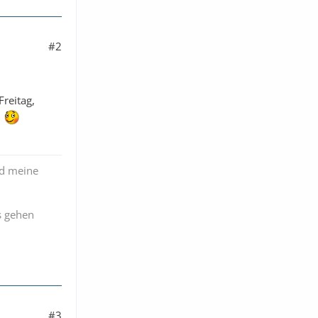
#2
reitag,
n
nd meine
s gehen
#3