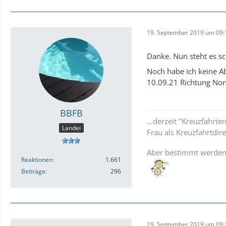
19. September 2019 um 09:
Danke. Nun steht es s
Noch habe ich keine A
10.09.21 Richtung Nor
BBFB
...derzeit "Kreuzfahrt
Landei
Frau als Kreuzfahrtdir
Aber bestimmt werden
Reaktionen
1.661
Beiträge
296
19. September 2019 um 09: