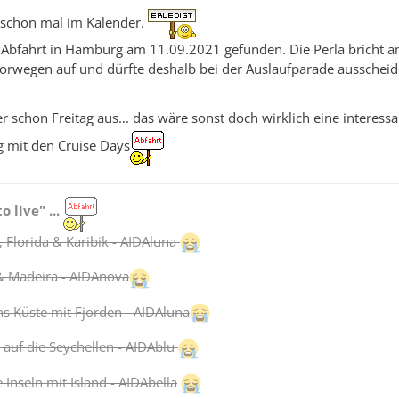
 schon mal im Kalender.
 Abfahrt in Hamburg am 11.09.2021 gefunden. Die Perla bricht am
orwegen auf und dürfte deshalb bei der Auslaufparade ausschei
ider schon Freitag aus... das wäre sonst doch wirklich eine interess
 mit den Cruise Days
to live" ...
 Florida & Karibik - AIDAluna
& Madeira - AIDAnova
 Küste mit Fjorden - AIDAluna
 auf die Seychellen - AIDAblu
Inseln mit Island - AIDAbella