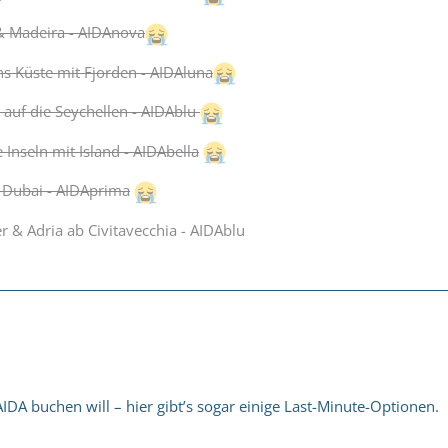
& Madeira - AIDAnova
 Küste mit Fjorden - AIDAluna
 auf die Seychellen - AIDAblu
Inseln mit Island - AIDAbella
 Dubai - AIDAprima
 & Adria ab Civitavecchia - AIDAblu
IDA buchen will – hier gibt’s sogar einige Last-Minute-Optionen.