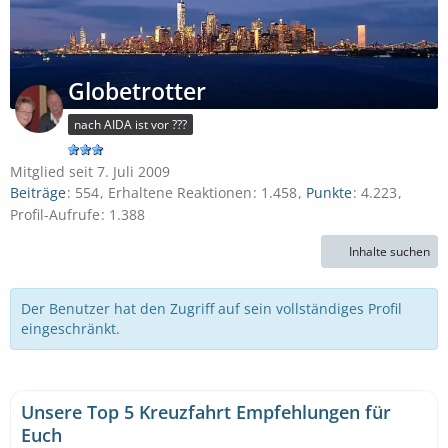
Globetrotter
nach AIDA ist vor ???
Mitglied seit 7. Juli 2009
Beiträge
554
Erhaltene Reaktionen
1.458
Punkte
4.223
Profil-Aufrufe
1.388
Inhalte suchen
Der Benutzer hat den Zugriff auf sein vollständiges Profil
eingeschränkt.
Unsere Top 5 Kreuzfahrt Empfehlungen für
Euch