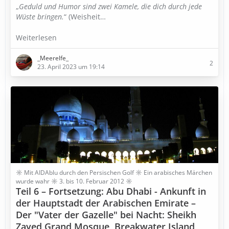
„
Geduld und Humor sind zwei Kamele, die dich durch jede
Wüste bringen.
“ (Weisheit…
Weiterlesen
_Meerelfe_
2
23. April 2023 um 19:14
☼ Mit AIDAblu durch den Persischen Golf ☼ Ein arabisches Märchen
wurde wahr ☼ 3. bis 10. Februar 2012 ☼
Teil 6 – Fortsetzung: Abu Dhabi - Ankunft in
der Hauptstadt der Arabischen Emirate –
Der "Vater der Gazelle" bei Nacht: Sheikh
Zayed Grand Mosque, Breakwater Island,