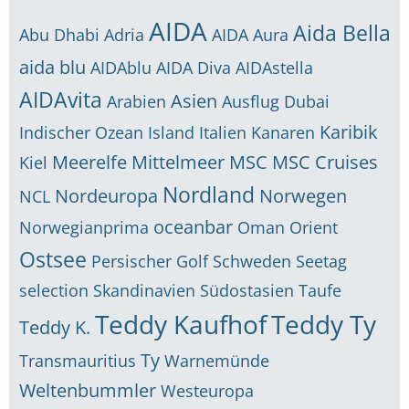
AIDA
Aida Bella
Abu Dhabi
Adria
AIDA Aura
aida blu
AIDAblu
AIDA Diva
AIDAstella
AIDAvita
Asien
Arabien
Ausflug
Dubai
Karibik
Indischer Ozean
Island
Italien
Kanaren
Meerelfe
Mittelmeer
MSC
MSC Cruises
Kiel
Nordland
Nordeuropa
Norwegen
NCL
oceanbar
Norwegianprima
Oman
Orient
Ostsee
Persischer Golf
Schweden
Seetag
selection
Skandinavien
Südostasien
Taufe
Teddy Kaufhof
Teddy Ty
Teddy K.
Ty
Transmauritius
Warnemünde
Weltenbummler
Westeuropa