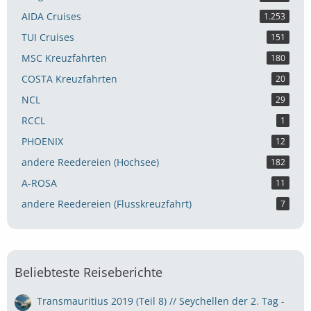
AIDA Cruises
1.253
TUI Cruises
151
MSC Kreuzfahrten
180
COSTA Kreuzfahrten
20
NCL
29
RCCL
1
PHOENIX
12
andere Reedereien (Hochsee)
182
A-ROSA
11
andere Reedereien (Flusskreuzfahrt)
7
Beliebteste Reiseberichte
Transmauritius 2019 (Teil 8) // Seychellen der 2. Tag -