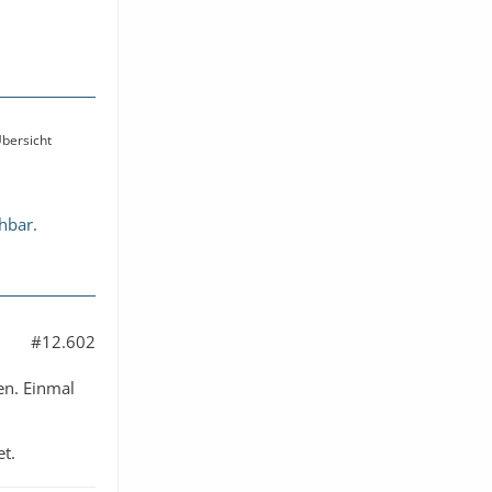
bersicht
chbar.
#12.602
en. Einmal
t.