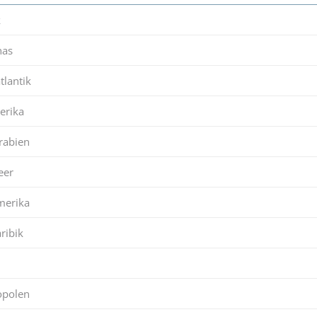
k
nas
lantik
erika
rabien
eer
merika
ribik
opolen