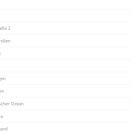
n
ella 2
ndien
k
gen
en
ischer Ozean
ka
land