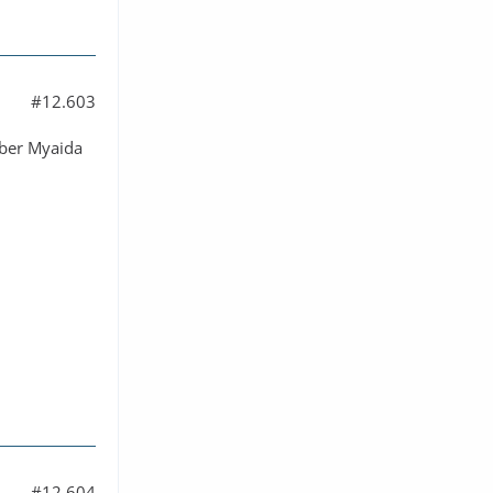
#12.603
über Myaida
#12.604