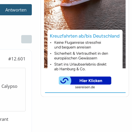
Antworten
#12.601
m Calypso
rant