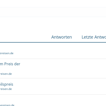
Antworten
Letzte Antwo
ereisen.de
um Preis der
reisen.de
ilspreis
reisen.de
ereisen.de