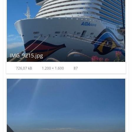
IMG_9215.jpg
726,07 kB
1.200 × 1.600
87