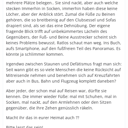
mehrere Plätze belegen.. Sie sind nackt, aber auch welche
stecken Immerhin in Socken, immerhin haben diese keine
Löcher, aber der Anblick stört. Zumal die Füße zu Beinen
gehören, die so breitbeinig auf den Clubsessel und Sofas
drapiert sind, als sei das eine Dehnübung. Der eigene
fragende Blick trifft auf unbekümmertes Lächeln des
Gegenübers, der Fuß- und Beine Ausstrecker scheint sich
keines Problems bewusst. Ratlos schaut man weg. Ins Buch,
aufs Smartphone, auf den fußfreien Teil des Panoramas. Es
könnte ja schlimmer kommen.
Irgendwo zwischen Staunen und Defätismus fragt man sich:
Seit wann gibt es so viele Menschen die keine Rücksicht auf
Mitreisende nehmen und benehmen sich auf Kreuzfahrten
aber auch in Bus, Bahn und Flugzeug komplett daneben?
Aber jeder, der schon mal auf Reisen war, dürfte sie
kennen. Die immer wieder Füße: mal mit Schuhen, mal in
Socken, mal nackt, auf den Armlehnen oder den Sitzen
gegenüber, die Ihre Zehen genüsslich räkeln.
Macht ihr das in eurer Heimat auch ??
Bitte lasst das sein!