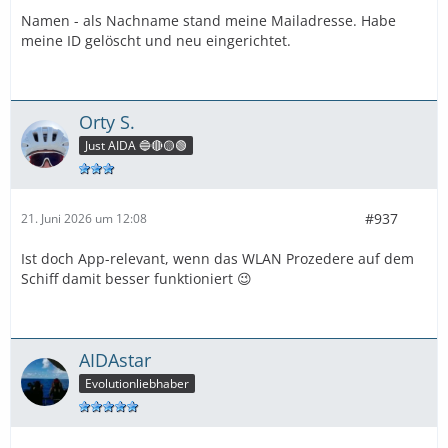
Namen - als Nachname stand meine Mailadresse. Habe
Von meinem Mann wurde es übernommen
meine ID gelöscht und neu eingerichtet.
Bei ihm läuft auch die Clubstufe im Hintergrund obwohl
die Meilen noch nicht übertragen worden sind (10
Prozent plus Meilen habe ich extra getestet
Orty S.
Just AIDA 🔵🔴🟡🟢
#937
21. Juni 2026 um 12:08
Ist doch App-relevant, wenn das WLAN Prozedere auf dem
Schiff damit besser funktioniert 😉
AIDAstar
Evolutionliebhaber