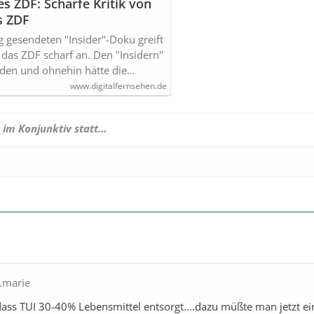
s ZDF: Scharfe Kritik von
s ZDF
 gesendeten "Insider"-Doku greift
 das ZDF scharf an. Den "Insidern"
rden und ohnehin hätte die…
www.digitalfernsehen.de
 im Konjunktiv statt...
r.marie
dass TUI 30-40% Lebensmittel entsorgt....dazu müßte man jetzt e