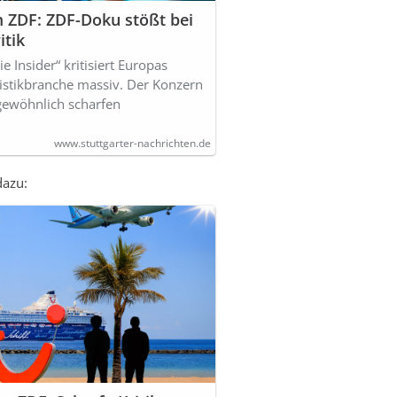
m ZDF: ZDF-Doku stößt bei
itik
e Insider“ kritisiert Europas
istikbranche massiv. Der Konzern
ngewöhnlich scharfen
www.stuttgarter-nachrichten.de
dazu: