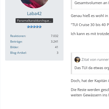
Gesamtvolumen an L
Laba42
Genau hieß es wohl in
Panamalkanaldurchquerer
"TUI Cruise 30 bis 40 
Ich kann es mit trotzde
Reaktionen
7.032
Beiträge
3.241
Bilder
41
Blog-Artikel
3
Zitat von runne
Das TUI da etwas org
Doch, hat der Kapitän i
Die Reste werden gesch
weiten Gewässern ins M