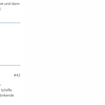
knet und dann
.
#42
r
 Schiffe
stinkende