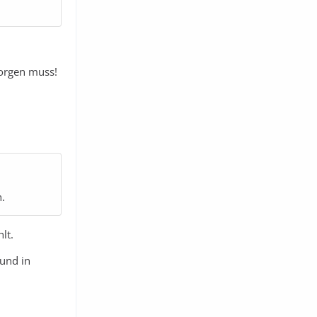
orgen muss!
.
lt.
 und in