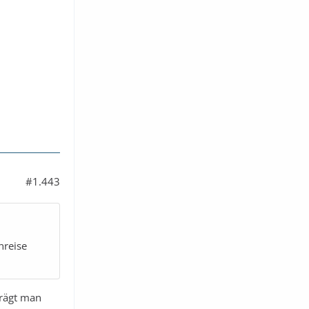
#1.443
nreise
trägt man