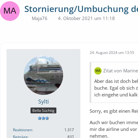
Stornierung/Umbuchung de
Maja76
4. Oktober 2021 um 11:18
24. August 2024 um 13:55
Zitat von Marine
Aber das ist doch be
buche. Egal ob sich d
ich eingehe und kalk
Sylti
Sorry, es gibt einen R
Bella Süchtig
Auch wir buchen immer 
mir die airline und vo
Reaktionen
1.317
nehmen.
Beiträge
837