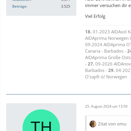
immer versuchen dir 
Beiträge
3.525
Viel Erfolg
18.
01-2023 AIDAsol K
AIDAprima Norwegen 
09-2024 AIDAprima O'z
Canaria - Barbados -
2
AIDAprima Große Ostse
-
27.
09-2026 AIDAnova
Barbados -
29.
04-2027
O'zapft is! Norwegen
25. August 2024 um 13:59
Zitat von omu