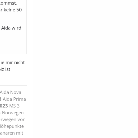
ekommst,
r keine 50
 Aida wird
ie mir nicht
z ist
Aida Nova
3
Aida Prima
2023
MS 3
a Norwegen
orwegen von
Höhepunkte
anaren mit