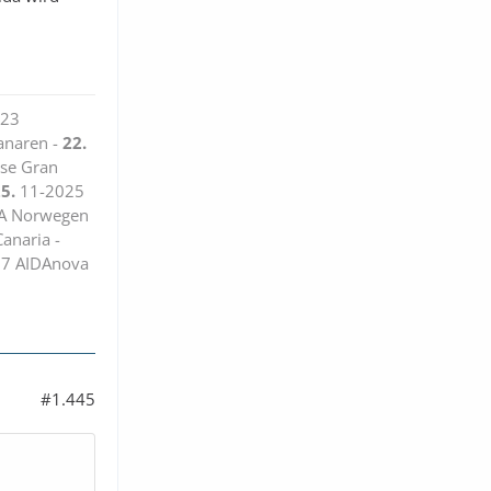
23
anaren -
22.
ise Gran
5.
11-2025
DA Norwegen
anaria -
7 AIDAnova
#1.445