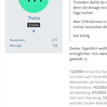
Trotzdem darfst du 
denn die Ansage ist
Tage vorher.
Thalia
Aber 25% können in 
Schüler
immer versuchen di
Viel Erfolg
Reaktionen
211
Beiträge
128
Danke. Eigentlich wollt
ermöglichen. Von daher 
geweckt ☺️.
12/2004
Arosa Blu Ka
Von Kiel nach Teneriff
Metropolen ab Hambu
Nordlandtour,
02/202
ab Hamburg,
07/2024
Kiel nach Hamburg,
12
und der Zauber Marok