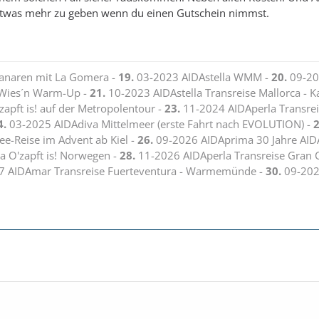
etwas mehr zu geben wenn du einen Gutschein nimmst.
anaren mit La Gomera -
19.
03-2023 AIDAstella WMM -
20.
09-20
Wies´n Warm-Up -
21.
10-2023 AIDAstella Transreise Mallorca - K
apft is! auf der Metropolentour -
23.
11-2024 AIDAperla Transre
4.
03-2025 AIDAdiva Mittelmeer (erste Fahrt nach EVOLUTION) -
2
e-Reise im Advent ab Kiel -
26.
09-2026 AIDAprima 30 Jahre AI
 O'zapft is! Norwegen -
28.
11-2026 AIDAperla Transreise Gran C
 AIDAmar Transreise Fuerteventura - Warmemünde -
30.
09-202