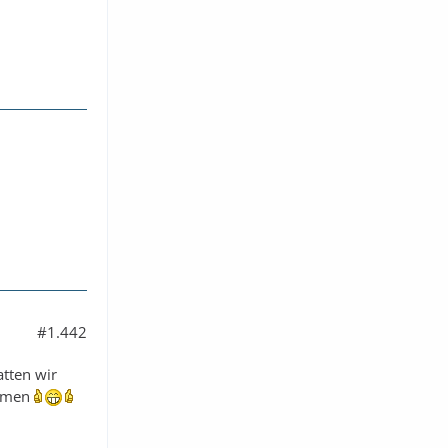
#1.442
atten wir
ommen