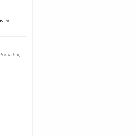
.
as ein
 Prima 6 x,