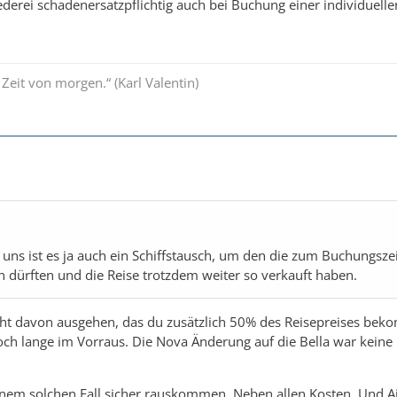
eederei schadenersatzpflichtig auch bei Buchung einer individuelle
e Zeit von morgen.“ (Karl Valentin)
 uns ist es ja auch ein Schiffstausch, um den die zum Buchungsze
 dürften und die Reise trotzdem weiter so verkauft haben.
cht davon ausgehen, das du zusätzlich 50% des Reisepreises bek
och lange im Vorraus. Die Nova Änderung auf die Bella war keine
nem solchen Fall sicher rauskommen. Neben allen Kosten. Und A