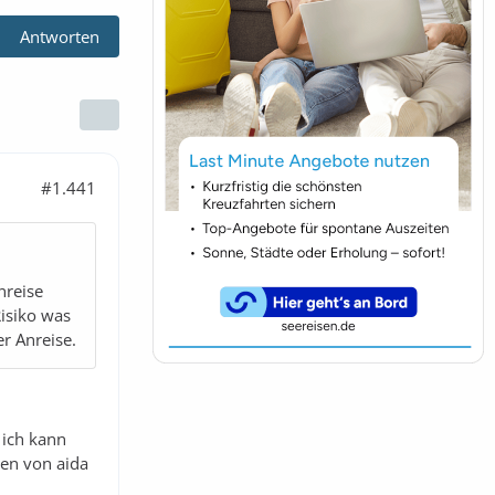
Antworten
#1.441
nreise
Risiko was
r Anreise.
 ich kann
ten von aida