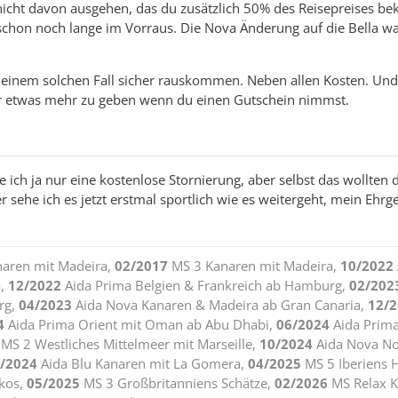
nicht davon ausgehen, das du zusätzlich 50% des Reisepreises b
 schon noch lange im Vorraus. Die Nova Änderung auf die Bella wa
einem solchen Fall sicher rauskommen. Neben allen Kosten. Und
r etwas mehr zu geben wenn du einen Gutschein nimmst.
e ich ja nur eine kostenlose Stornierung, aber selbst das wollten d
sehe ich es jetzt erstmal sportlich wie es weitergeht, mein Ehrgei
naren mit Madeira,
02/2017
MS 3 Kanaren mit Madeira,
10/2022
a,
12/2022
Aida Prima Belgien & Frankreich ab Hamburg,
02/202
rg,
04/2023
Aida Nova Kanaren & Madeira ab Gran Canaria,
12/
4
Aida Prima Orient mit Oman ab Abu Dhabi,
06/2024
Aida Prim
MS 2 Westliches Mittelmeer mit Marseille,
10/2024
Aida Nova N
/2024
Aida Blu Kanaren mit La Gomera,
04/2025
MS 5 Iberiens 
kos,
05/2025
MS 3 Großbritanniens Schätze,
02/2026
MS Relax K