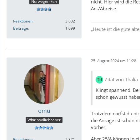
nicht. Hier wird die R
Norwegen-Fan
An-/Abreise.
Reaktionen
3.632
Beiträge
1.099
„Heute ist die gute alt
25. August 2024 um 11:28
Zitat von Thalia
Klingt spannend. Bei
schon gewusst haben
omu
Trotzdem darfst du ni
die Ansage ist schon n
Whirlpoolliebhaber
vorher.
Aber 25% können in ei
Reaktionen
5.371