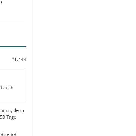
n
#1.444
it auch
ommst, denn
 50 Tage
ida wird