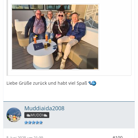
Liebe Grüße zurück und habt viel Spaß
Muddiaida2008
🛳️MUDDI🛳️
#100
5. Juni 2025 um 21:39