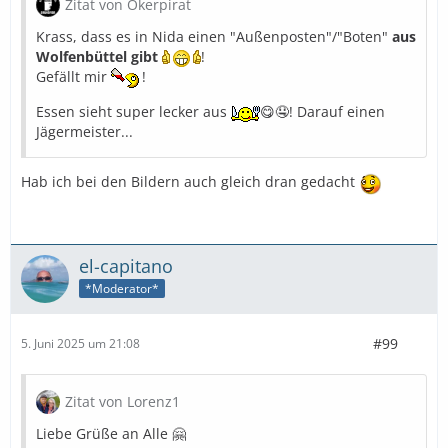
Zitat von Okerpirat
Krass, dass es in Nida einen "Außenposten"/"Boten"
aus
Wolfenbüttel gibt
!
Gefällt mir
!
Essen sieht super lecker aus
😋🤤! Darauf einen
Jägermeister...
Hab ich bei den Bildern auch gleich dran gedacht
el-capitano
*Moderator*
#99
5. Juni 2025 um 21:08
Zitat von Lorenz1
Liebe Grüße an Alle 🤗