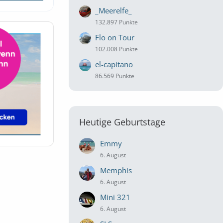
_Meerelfe_
132.897 Punkte
Flo on Tour
102.008 Punkte
el-capitano
86.569 Punkte
Heutige Geburtstage
Emmy
6. August
Memphis
6. August
Mini 321
6. August