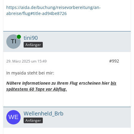
https://aida.de/buchung/reisevorbereitung/an-
abreise/flug#title-ad94be8726
Online
tini90
Anfänger
#992
29. März 2025 um 15:49
In myaida steht bei mir:
Nähere Informationen zu Ihrem Flug erscheinen hier
bis
spätestens 60 Tage vor Abflug.
Wellenheld_Brb
Anfänger