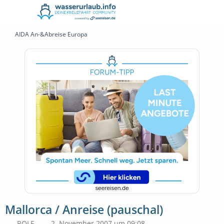
AIDA An-&Abreise Europa
Mallorca / Anreise (pauschal)
ROLF
2. November 2007 um 09:08