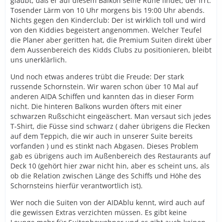
glaubt, daß er auf diesem Balkon seine Ruhe findet, der irrt.
Tosender Lärm von 10 Uhr morgens bis 19:00 Uhr abends.
Nichts gegen den Kinderclub: Der ist wirklich toll und wird
von den Kiddies begeistert angenommen. Welcher Teufel
die Planer aber geritten hat, die Premium Suiten direkt über
dem Aussenbereich des Kidds Clubs zu positionieren, bleibt
uns unerklärlich.
Und noch etwas anderes trübt die Freude: Der stark
russende Schornstein. Wir waren schon über 10 Mal auf
anderen AIDA Schiffen und kannten das in dieser Form
nicht. Die hinteren Balkons wurden öfters mit einer
schwarzen Rußschicht eingeäschert. Man versaut sich jedes
T-Shirt, die Füsse sind schwarz ( daher übrigens die Flecken
auf dem Teppich, die wir auch in unserer Suite bereits
vorfanden ) und es stinkt nach Abgasen. Dieses Problem
gab es übrigens auch im Außenbereich des Restaurants auf
Deck 10 (gehört hier zwar nicht hin, aber es scheint uns, als
ob die Relation zwischen Länge des Schiffs und Höhe des
Schornsteins hierfür verantwortlich ist).
Wer noch die Suiten von der AIDAblu kennt, wird auch auf
die gewissen Extras verzichten müssen. Es gibt keine