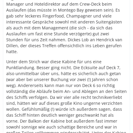
Manager und Hoteldirektor auf dem Crew-Deck beim
Auslaufen (das müsste in Montego Bay gewesen sein). Es
gab sehr leckeres Fingerfood, Champagner und viele
interessante Gespräche sowohl mit anderen Suitengästen
als auch mit dem Management (die sich - da sich das
Auslaufen um fast eine Stunde verzögerte) gut zwei
Stunden für uns Zeit nahmen. Dickes Lob an Hendrick van
Dillen, der dieses Treffen offensichtlich ins Leben gerufen
hatte.
Unter dem Strich war diese Kabine für uns eine
Punktlandung. Besser ging nicht. Die Ecksuite auf Deck 7,
also unmittelbar über uns, hätte es sicherlich auch getan
(war aber bei unserer Buchung vor zwei (!) Jahren schon
weg). Andererseits kann man nur von Deck 6 so richtig
vollständig die Abläufe beim An- und Ablegen an den Seiten
des Schiffs verfolgen. Da wir vier alle recht technikverliebt
sind, hätten wir auf dieses große Kino ungerne verzichten
wollen. Gefühlsmäßig (!) würde ich außerdem sagen, dass
das Schiff hinten deutlich weniger geschwankt hat als
vorne. Der Balkon der Kabine bot außerdem fast immer
sowohl sonnige wie auch schattige Bereiche und war in
großen Teilen vollkommen windgeschützt. Unter der Kabine