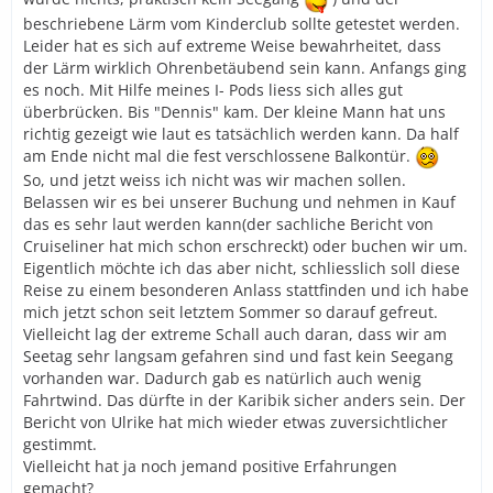
beschriebene Lärm vom Kinderclub sollte getestet werden.
Leider hat es sich auf extreme Weise bewahrheitet, dass
der Lärm wirklich Ohrenbetäubend sein kann. Anfangs ging
es noch. Mit Hilfe meines I- Pods liess sich alles gut
überbrücken. Bis "Dennis" kam. Der kleine Mann hat uns
richtig gezeigt wie laut es tatsächlich werden kann. Da half
am Ende nicht mal die fest verschlossene Balkontür.
So, und jetzt weiss ich nicht was wir machen sollen.
Belassen wir es bei unserer Buchung und nehmen in Kauf
das es sehr laut werden kann(der sachliche Bericht von
Cruiseliner hat mich schon erschreckt) oder buchen wir um.
Eigentlich möchte ich das aber nicht, schliesslich soll diese
Reise zu einem besonderen Anlass stattfinden und ich habe
mich jetzt schon seit letztem Sommer so darauf gefreut.
Vielleicht lag der extreme Schall auch daran, dass wir am
Seetag sehr langsam gefahren sind und fast kein Seegang
vorhanden war. Dadurch gab es natürlich auch wenig
Fahrtwind. Das dürfte in der Karibik sicher anders sein. Der
Bericht von Ulrike hat mich wieder etwas zuversichtlicher
gestimmt.
Vielleicht hat ja noch jemand positive Erfahrungen
gemacht?