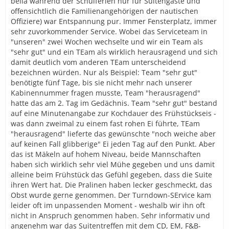
bella während der Schulferien nur für Suitengäste und
offensichtlich die Familienangehörigen der nautischen
Offiziere) war Entspannung pur. Immer Fensterplatz, immer
sehr zuvorkommender Service. Wobei das Serviceteam in
"unseren" zwei Wochen wechselte und wir ein Team als
"sehr gut" und ein TEam als wirklich herausragend und sich
damit deutlich vom anderen TEam unterscheidend
bezeichnen würden. Nur als Beispiel: Team "sehr gut"
benötigte fünf Tage, bis sie nicht mehr nach unserer
Kabinennummer fragen musste, Team "herausragend"
hatte das am 2. Tag im Gedächnis. Team "sehr gut" bestand
auf eine Minutenangabe zur Kochdauer des Frühstückseis -
was dann zweimal zu einem fast rohen Ei führte, TEam
"herausragend" lieferte das gewünschte "noch weiche aber
auf keinen Fall glibberige" Ei jeden Tag auf den Punkt. Aber
das ist Mäkeln auf hohem Niveau, beide Mannschaften
haben sich wirklich sehr viel Mühe gegeben und uns damit
alleine beim Frühstück das Gefühl gegeben, dass die Suite
ihren Wert hat. Die Pralinen haben lecker geschmeckt, das
Obst wurde gerne genommen. Der Turndown-SErvice kam
leider oft im unpassenden Moment - weshalb wir ihn oft
nicht in Anspruch genommen haben. Sehr informativ und
angenehm war das Suitentreffen mit dem CD, EM, F&B-