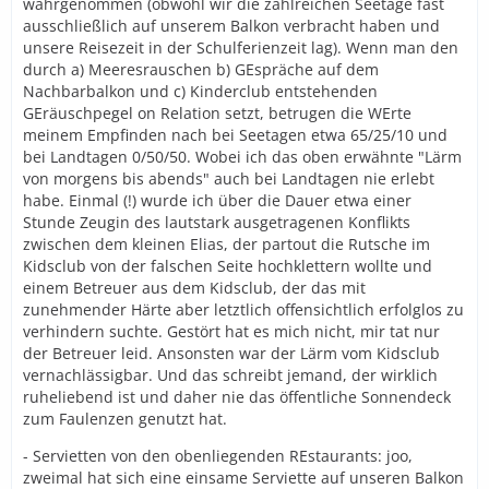
wahrgenommen (obwohl wir die zahlreichen Seetage fast
ausschließlich auf unserem Balkon verbracht haben und
unsere Reisezeit in der Schulferienzeit lag). Wenn man den
durch a) Meeresrauschen b) GEspräche auf dem
Nachbarbalkon und c) Kinderclub entstehenden
GEräuschpegel on Relation setzt, betrugen die WErte
meinem Empfinden nach bei Seetagen etwa 65/25/10 und
bei Landtagen 0/50/50. Wobei ich das oben erwähnte "Lärm
von morgens bis abends" auch bei Landtagen nie erlebt
habe. Einmal (!) wurde ich über die Dauer etwa einer
Stunde Zeugin des lautstark ausgetragenen Konflikts
zwischen dem kleinen Elias, der partout die Rutsche im
Kidsclub von der falschen Seite hochklettern wollte und
einem Betreuer aus dem Kidsclub, der das mit
zunehmender Härte aber letztlich offensichtlich erfolglos zu
verhindern suchte. Gestört hat es mich nicht, mir tat nur
der Betreuer leid. Ansonsten war der Lärm vom Kidsclub
vernachlässigbar. Und das schreibt jemand, der wirklich
ruheliebend ist und daher nie das öffentliche Sonnendeck
zum Faulenzen genutzt hat.
- Servietten von den obenliegenden REstaurants: joo,
zweimal hat sich eine einsame Serviette auf unseren Balkon