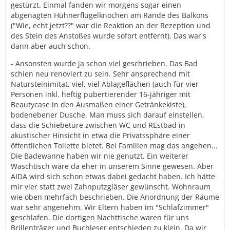
gestürzt. Einmal fanden wir morgens sogar einen
abgenagten Hühnerflügelknochen am Rande des Balkons
("Wie, echt jetzt??" war die Reaktion an der Rezeption und
des Stein des Anstoßes wurde sofort entfernt). Das war's
dann aber auch schon.
- Ansonsten wurde ja schon viel geschrieben. Das Bad
schien neu renoviert zu sein. Sehr ansprechend mit
Natursteinimitat, viel, viel Ablageflächen (auch für vier
Personen inkl. heftig pubertierender 16-jähriger mit
Beautycase in den Ausmaßen einer Getränkekiste),
bodenebener Dusche. Man muss sich darauf einstellen,
dass die Schiebetüre zwischen WC und REstbad in
akustischer Hinsicht in etwa die Privatssphäre einer
öffentlichen Toilette bietet. Bei Familien mag das angehen...
Die Badewanne haben wir nie genutzt. Ein weiterer
Waschtisch wäre da eher in unserem Sinne gewesen. Aber
AIDA wird sich schon etwas dabei gedacht haben. Ich hätte
mir vier statt zwei Zahnputzgläser gewünscht. Wohnraum
wie oben mehrfach beschrieben. Die Anordnung der Räume
war sehr angenehm. Wir Eltern haben im "Schlafzimmer"
geschlafen. Die dortigen Nachttische waren für uns
Brillenträger und Buchleser entschieden zu klein. Da wir