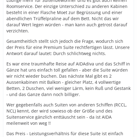
Lounge mehr für Suitenbewohner und es gibt auch keinen
Roomservice. Der einzige Unterschied zu anderen Kabinen
besteht in einer Flasche Moet zur Begrüssung und einer
abendlichen Trüffelpraline auf dem Bett. Nicht das wir
darauf Wert legen würden - man kann auch getrost darauf
verzichten.
Gesamtheitlich stellt sich jedoch die Frage, wodurch sich
der Preis für eine Premium Suite rechtfertigen lässt. Unsere
Antwort darauf lautet: Durch schlichtweg nichts.
Es war eine traumhafte Reise auf AIDAdiva und das Schiff in
Gänze hat uns einfach toll gefallen - aber die Suite würden
wir nicht wieder buchen. Das nächste Mal gibt es 2
Aussenkabinen mit Balkon - gleicher Platz, 4 vollwertige
Betten, 2 Duschen, viel weniger Lärm, kein Ruß und Gestank
- und das Ganze dann noch billiger.
Wer gegebenfalls auch Suiten von anderen Schiffen (RCCL,
NCL) kennt, der wird sowieso ob der Größe und des
Suitenservice gänzlich enttäuscht sein - da ist AIDA
meilenweit von weg !!
Das Preis - Leistungsverhältnis für diese Suite ist einfach