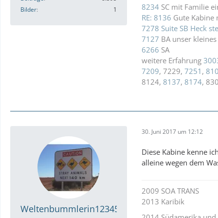
8234
SC mit Familie e
Bilder
1
RE: 8136
Gute Kabine m
7278 Suite SB Heck ste
7127
BA unser kleines 
6266
SA
weitere Erfahrung
300
7209
, 7229,
7251
,
81
8124,
8137
,
8174
, 83
30. Juni 2017 um 12:12
Diese Kabine kenne ich
alleine wegen dem Was
2009 SOA TRANS
2013 Karibik
Weltenbummlerin12345
2014 Südamerika und