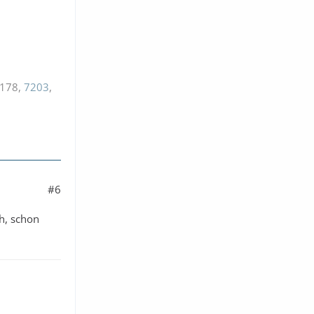
7178,
7203
,
#6
h, schon