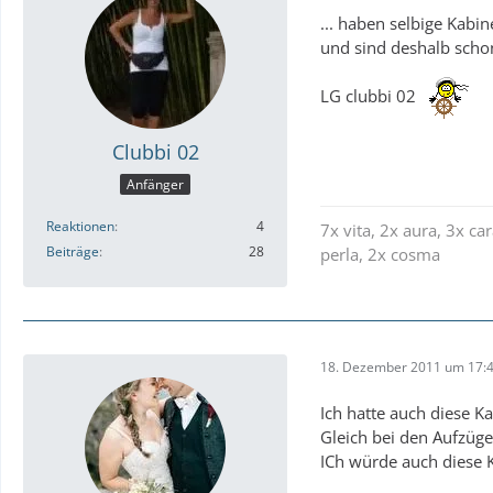
... haben selbige Kabi
und sind deshalb scho
LG clubbi 02
Clubbi 02
Anfänger
Reaktionen
4
7x vita, 2x aura, 3x car
Beiträge
28
perla, 2x cosma
18. Dezember 2011 um 17:
Ich hatte auch diese Ka
Gleich bei den Aufzüg
ICh würde auch diese 