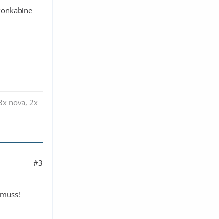
lkonkabine
, 3x nova, 2x
#3
 muss!