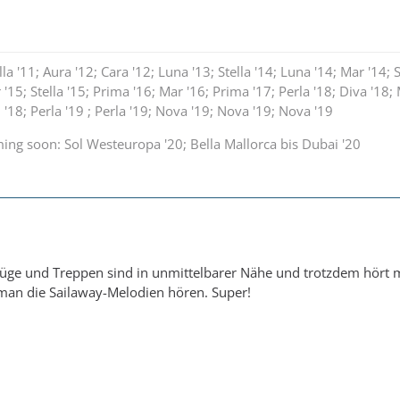
ella '11; Aura '12; Cara '12; Luna '13; Stella '14; Luna '14; Mar '14; S
r '15; Stella '15; Prima '16; Mar '16; Prima '17; Perla '18; Diva '18; 
'18; Perla '19 ; Perla '19; Nova '19; Nova '19; Nova '19
ing soon: Sol Westeuropa '20; Bella Mallorca bis Dubai '20
züge und Treppen sind in unmittelbarer Nähe und trotzdem hört m
an die Sailaway-Melodien hören. Super!