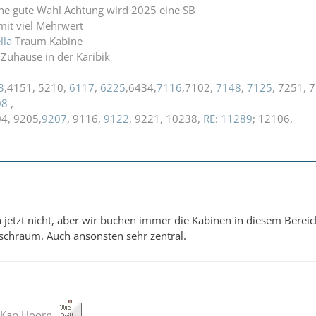
ine gute Wahl Achtung wird 2025 eine SB
it viel Mehrwert
lla
Traum Kabine
Zuhause in der Karibik
3
,4151, 5210,
6117
,
6225
,6434,
7116
,7102,
7148
,
7125
, 7251, 
08
,
04, 9205,
9207
, 9116,
9122
, 9221, 10238,
RE: 11289
; 12106,
 jetzt nicht, aber wir buchen immer die Kabinen in diesem Bereic
chraum. Auch ansonsten sehr zentral.
 Kap Hoorn