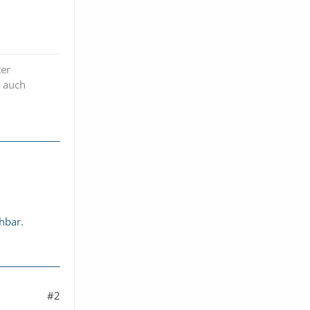
er
t auch
chbar.
#2