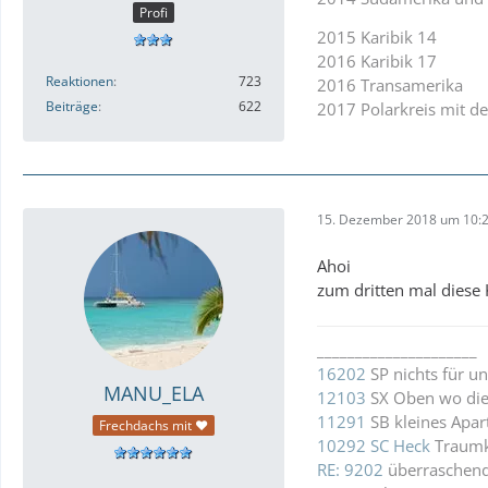
Profi
2015 Karibik 14
2016 Karibik 17
Reaktionen
723
2016 Transamerika
Beiträge
622
2017 Polarkreis mit de
15. Dezember 2018 um 10:
Ahoi
zum dritten mal diese
_____________________
16202
SP nichts für un
MANU_ELA
12103
SX Oben wo die
11291
SB kleines Apa
Frechdachs mit ❤
10292 SC Heck
Traumka
RE: 9202
überraschende