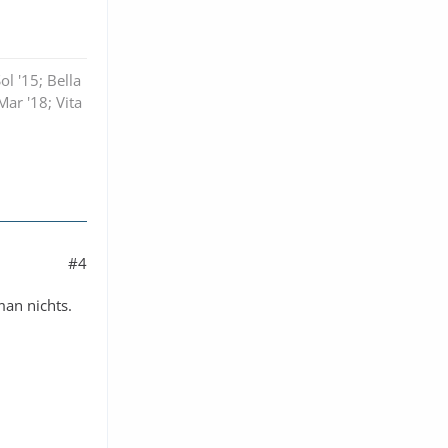
ol '15; Bella
Mar '18; Vita
#4
an nichts.