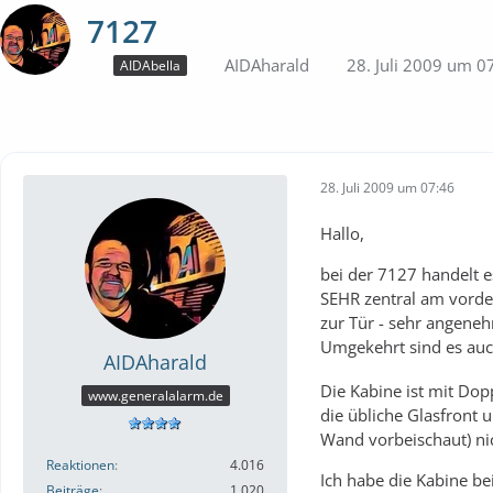
7127
AIDAharald
28. Juli 2009 um 0
AIDAbella
28. Juli 2009 um 07:46
Hallo,
bei der 7127 handelt e
SEHR zentral am vorder
zur Tür - sehr angeneh
Umgekehrt sind es auch
AIDAharald
Die Kabine ist mit Dop
www.generalalarm.de
die übliche Glasfront 
Wand vorbeischaut) ni
Reaktionen
4.016
Ich habe die Kabine bei
Beiträge
1.020