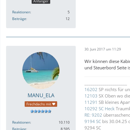
Anfänger
Reaktionen
5
Beiträge
12
30. Juni 2017 um 11:29
Wir können diese Kabi
und Steuerbord Seite is
_____________________
16202
SP nichts für un
MANU_ELA
12103
SX Oben wo die
11291
SB kleines Apa
Frechdachs mit ❤
10292 SC Heck
Traumka
RE: 9202
überraschende
9194 SC
bis 30.04.25 
Reaktionen
10.110
9294 SC
Beiträge
8.595