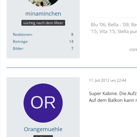
minaminchen
süchtig nach dem Meer
Blu '06; Bella - '09; B
'15; Vita '15; Stella pu
Reaktionen
8
Beiträge
14
Bilder
7
com
11. Juli 2012 um 22:44
Super Kabine. Die Auf
Auf dem Balkon kann m
Orangemuehle