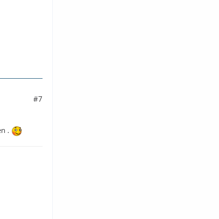
#7
en .