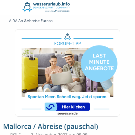
AIDA An-&Abreise Europa
Mallorca / Abreise (pauschal)
ROLF
2. November 2007 um 09:09