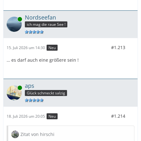
Nordseefan
Online
ich mag die raue See !
#1.213
15. Juli 2026 um 14:30
Neu
… es darf auch eine größere sein !
aps
Online
Glück schmeckt salzig
#1.214
18. Juli 2026 um 20:05
Neu
Zitat von hirschi