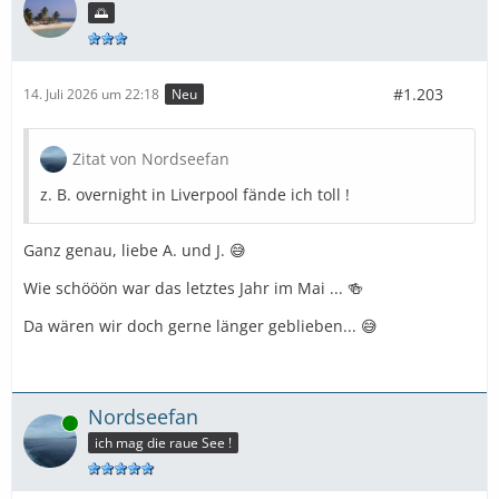
🌅
#1.203
14. Juli 2026 um 22:18
Neu
Zitat von Nordseefan
z. B. overnight in Liverpool fände ich toll !
Ganz genau, liebe A. und J. 😅
Wie schööön war das letztes Jahr im Mai ... 🍻
Da wären wir doch gerne länger geblieben... 😅
Nordseefan
Online
ich mag die raue See !