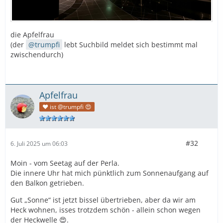
die Apfelfrau
(der
trumpfi
lebt Suchbild meldet sich bestimmt mal
zwischendurch)
Apfelfrau
❤️ ist @trumpfi 😍
#32
6. Juli 2025 um 06:03
Moin - vom Seetag auf der Perla.
Die innere Uhr hat mich pünktlich zum Sonnenaufgang auf
den Balkon getrieben.
Gut „Sonne“ ist jetzt bissel übertrieben, aber da wir am
Heck wohnen, isses trotzdem schön - allein schon wegen
der Heckwelle 😍.