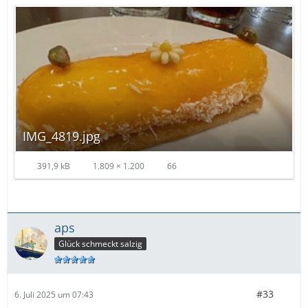
IMG_4819.jpg
391,9 kB
1.809 × 1.200
66
aps
Glück schmeckt salzig
#33
6. Juli 2025 um 07:43