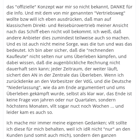
das "offizielle" Konzept war mir so nicht bekannt, DANKE für
die Info. Und mit dem von mir genannten "Vertriebsweg"
wollte bzw will ich eben ausdrücken, daß man auf
klassischem Direkt- und Reisebürovertrieb meiner Ansicht
nach das Schiff eben nicht voll bekommt. Ich weiß, daß
andere Anbieter dies zumindest teilweise auch so machen.
Und es ist auch nicht meine Sorge, was die tun und was das
bedeutet. Ich bin aber sicher, daß die "rechnenden
Kaufleute" nicht selten nur ums Überleben kämpfen, und
dabei wissen, daß die augenblickliche Rechnung nicht
dauerhaft sein kann; jeder Zeitraum, der weiter läuft,
sichert den AN in der Zentrale das Überleben. Wenn ich
zurückdenke an den Vorbesitzer der VdG, und die Deutsche
"Niederlassung", wie da am Ende argumentiert und ums
Überleben gekämpft wurde, selbst als klar war, das Ende ist
keine Frage von Jahren oder nur Quartalen, sondern
höchstens Monaten, vllt sogar nuct noch Wochen ... und
leider kam es auch so.
Ich mache mir immer meine eigenen Gedanken; vllt sollte
ich diese für mich behalten, weil ich idR nicht "nur" an den
Kunden (und somit auch mich), sondern den ganzen