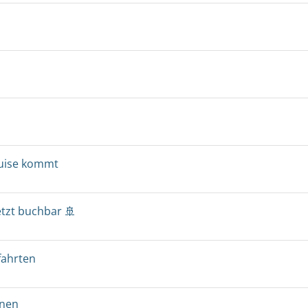
ruise kommt
etzt buchbar 🚢
fahrten
onen