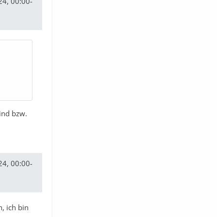
24, 00:00-
sind bzw.
24, 00:00-
, ich bin