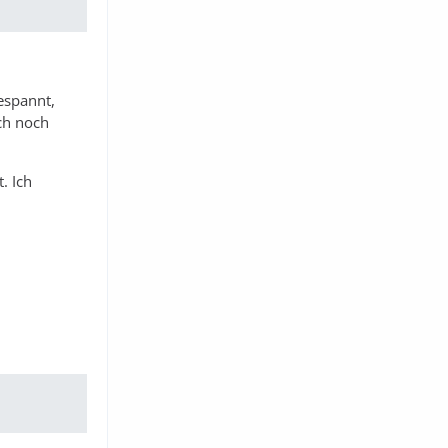
espannt,
ch noch
. Ich