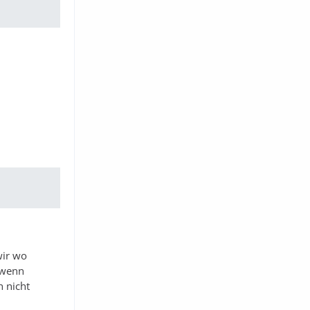
wir wo
 wenn
h nicht