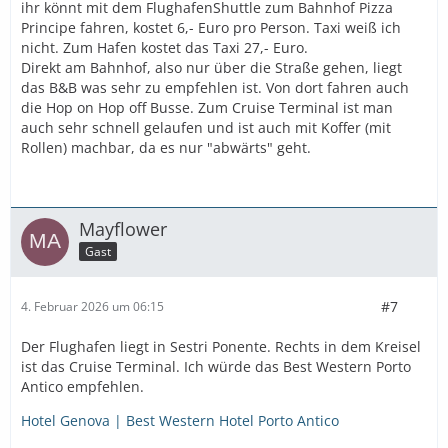
ihr könnt mit dem FlughafenShuttle zum Bahnhof Pizza
Habt ihr eine Hotelempfehlung in Genua für eine
Principe fahren, kostet 6,- Euro pro Person. Taxi weiß ich
eventuelle Vorübernachtung?
nicht. Zum Hafen kostet das Taxi 27,- Euro.
Direkt am Bahnhof, also nur über die Straße gehen, liegt
Dabke im Vorraus.
das B&B was sehr zu empfehlen ist. Von dort fahren auch
die Hop on Hop off Busse. Zum Cruise Terminal ist man
VG
auch sehr schnell gelaufen und ist auch mit Koffer (mit
Rollen) machbar, da es nur "abwärts" geht.
Mayflower
Gast
#7
4. Februar 2026 um 06:15
Der Flughafen liegt in Sestri Ponente. Rechts in dem Kreisel
ist das Cruise Terminal. Ich würde das Best Western Porto
Antico empfehlen.
Hotel Genova | Best Western Hotel Porto Antico