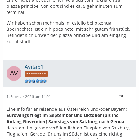
eventuelle Vorübernachtung?
piazza principe. Von dort sind es ca. 5 gehminuten zum
terminal.
Dabke im Vorraus.
Wir haben schon mehrmals im ostello bello genua
VG
übernachtet. Ist ein hippes hotel mit sehr gutem frühstück.
Befindet sich unweit der piazza principe und am eingang
zur altstadt.
Avita61
*********
#5
1. Februar 2026 um 14:01
Eine Info für anreisende aus Österreich und/oder Bayern:
Eurowings fliegt im September und Oktober (bis incl
Anfang November) Samstags von Salzburg nach Genua,
das steht im gerade veröffentlichten Flugplan von Salzburg
Flughafen. Gerade für uns im Süden ist das eine richtig