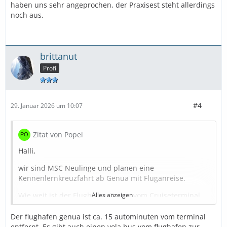
haben uns sehr angeprochen, der Praxisest steht allerdings
noch aus.
brittanut
Profi
#4
29. Januar 2026 um 10:07
Zitat von Popei
Halli,
wir sind MSC Neulinge und planen eine
Kennenlernkreuzfahrt ab Genua mit Fluganreise.
Wie weit ist der Flughafen Genua vom Cruiseterminal
Alles anzeigen
entfernt?
Der flughafen genua ist ca. 15 autominuten vom terminal
Habt ihr eine Hotelempfehlung in Genua für eine
entfernt. Es gibt auch einen vola bus vom flughafen zur