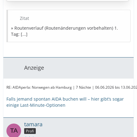
7. Tag: Seetag
8. Tag: Hamburg (Deutschland)
Zitat
» Bestpreise in Sicht
» Routenverlauf (Routenänderungen vorbehalten) 1.
Tag: [...]
Diese Kreuzfahrt buchen
» Bestpreise für eure Urlaubsplanung
Ausflugstipps
Reiseversicherung
Mietwagen
Anzeige
Parken
Landurlaub
Amazon
…
RE: AIDAperla: Norwegen ab Hamburg | 7 Nächte | 06.06.2026 bis 13.06.2026 
Falls jemand spontan AIDA buchen will – hier gibt’s sogar
einige Last-Minute-Optionen
tamara
Profi