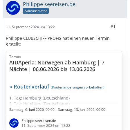
Philippe seereisen.de
Administrator
#1
11. September 2024 um 13:22
Philippe CLUBSCHIFF PROFIS hat einen neuen Termin
erstellt:
Termin
AIDAperla: Norwegen ab Hamburg | 7
Nächte | 06.06.2026 bis 13.06.2026
» Routenverlauf
(Routenänderungen vorbehalten)
1. Tag: Hamburg (Deutschland)
2. Tag: Hamburg (Deutschland)
3. Tag: Seetag
Samstag, 6. Juni 2026, 00:00 – Samstag, 13. Juni 2026, 00:00
4. Tag: Haugesund (Norwegen)
Philippe seereisen.de
5. Tag: Ålesund (Norwegen)
11. September 2024 um 13:22
6. Tag: Stavanger (Norwegen)