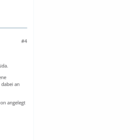
#4
ida.
ene
h dabei an
ion angelegt