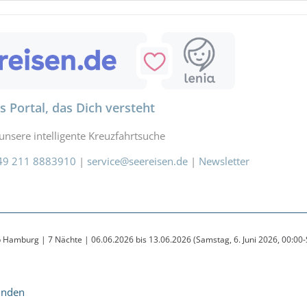
ahrt buchen
e Urlaubsplanung
iseversicherung
Mietwagen
…
ub
Amazon
s Portal, das Dich versteht
unsere intelligente Kreuzfahrtsuche
49 211 8883910
|
service@seereisen.de
|
Newsletter
Hamburg | 7 Nächte | 06.06.2026 bis 13.06.2026 (Samstag, 6. Juni 2026, 00:00-S
unden