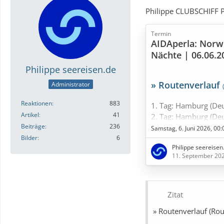
Philippe CLUBSCHIFF P
Termin
AIDAperla: Norw
Nächte | 06.06.2
Philippe seereisen.de
» Routenverlauf
Administrator
Reaktionen
883
1. Tag: Hamburg (De
Artikel
41
2. Tag: Hamburg (De
Beiträge
236
3. Tag: Seetag
Samstag, 6. Juni 2026, 00:
4. Tag: Haugesund (
Bilder
6
Philippe seereisen
5. Tag: Ålesund (Nor
11. September 20
6. Tag: Stavanger (N
7. Tag: Seetag
8. Tag: Hamburg (De
Zitat
» Bestpreise in Sicht
» Routenverlauf (Rou