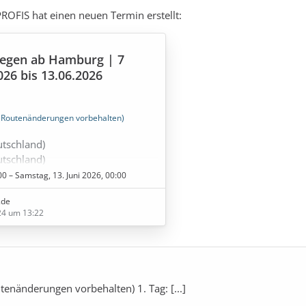
ROFIS hat einen neuen Termin erstellt:
egen ab Hamburg | 7
026 bis 13.06.2026
(Routenänderungen vorbehalten)
utschland)
utschland)
00 – Samstag, 13. Juni 2026, 00:00
Norwegen)
.de
wegen)
24 um 13:22
orwegen)
utschland)
tenänderungen vorbehalten) 1. Tag: [...]