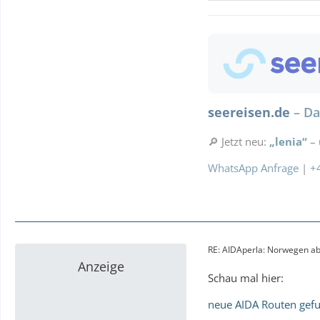
Diese Kreuzf
» Bestpreise für eur
Ausflugstipps
Re
Parken
Landurla
seereisen.de
– Da
🔎 Jetzt neu:
„lenia“
– 
WhatsApp Anfrage
|
+
RE: AIDAperla: Norwegen ab 
Anzeige
Schau mal hier:
neue AIDA Routen gef