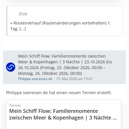
8. Tag: Santa Cruz de La Palma (Spanien)
9. Tag: Santa Cruz de Tenerife (Spanien)
Zitat
10. Tag: Gran Canaria (Spanien)
11. Tag: Arrecife / Lanzarote (Spanien)
» Routenverlauf (Routenänderungen vorbehalten) 1.
12. Tag: Seetag
Tag: [...]
13. Tag: Agadir (Marokko)
14. Tag: Seetag
15. Tag: Lissabon (Portugal)
16. Tag: Seetag
Mein Schiff Flow: Familienmomente zwischen
17. Tag: Seetag
Meer & Kopenhagen | 3 Nächte | 23.10.2026 bis
18. Tag: Seetag
26.10.2026 (Freitag, 23. Oktober 2026, 00:00 –
19. Tag: Seetag
Montag, 26. Oktober 2026, 00:00)
20. Tag: Hamburg…
Philippe seereisen.de
15. Mai 2026 um 15:41
Philippe seereisen.de hat einen neuen Termin erstellt:
Termin
Mein Schiff Flow: Familienmomente
zwischen Meer & Kopenhagen | 3 Nächte |
23.10.2026 bis 26.10.2026