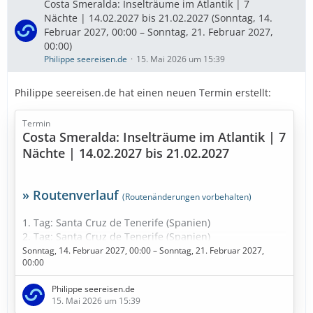
Costa Smeralda: Inselträume im Atlantik | 7
Nächte | 14.02.2027 bis 21.02.2027 (Sonntag, 14.
Ausflugstipps
…
Februar 2027, 00:00 – Sonntag, 21. Februar 2027,
00:00)
Philippe seereisen.de
15. Mai 2026 um 15:39
Philippe seereisen.de hat einen neuen Termin erstellt:
Termin
Costa Smeralda: Inselträume im Atlantik | 7
Nächte | 14.02.2027 bis 21.02.2027
» Routenverlauf
(Routenänderungen vorbehalten)
1. Tag: Santa Cruz de Tenerife (Spanien)
2. Tag: Santa Cruz de Tenerife (Spanien)
3. Tag: Fuerteventura (Spanien)
Sonntag, 14. Februar 2027, 00:00 – Sonntag, 21. Februar 2027,
00:00
4. Tag: Seetag
5. Tag: Funchal - Madeira (Portugal)
Philippe seereisen.de
6. Tag: Am dunkelsten Punkt im Kanarische Meernien
15. Mai 2026 um 15:39
(Spanien)