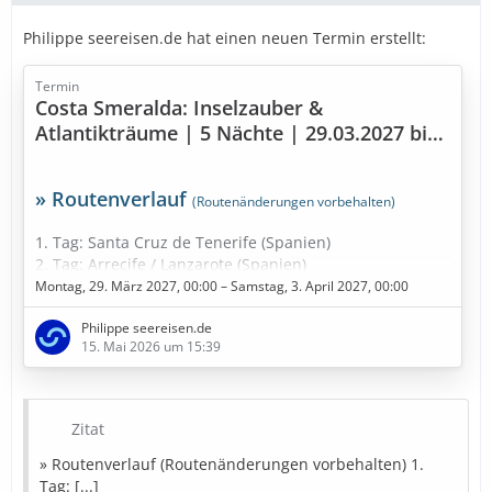
Philippe seereisen.de hat einen neuen Termin erstellt:
Termin
Costa Smeralda: Inselzauber &
Atlantikträume | 5 Nächte | 29.03.2027 bis
03.04.2027
» Routenverlauf
(Routenänderungen vorbehalten)
1. Tag: Santa Cruz de Tenerife (Spanien)
2. Tag: Arrecife / Lanzarote (Spanien)
3. Tag: Seetag
Montag, 29. März 2027, 00:00 – Samstag, 3. April 2027, 00:00
4. Tag: Funchal - Madeira (Portugal)
Philippe seereisen.de
5. Tag: Am dunkelsten Punkt im Kanarische Meernien
15. Mai 2026 um 15:39
(Spanien)
6. Tag: Gran Canaria (Spanien)
7. Tag: Santa Cruz de Tenerife (Spanien)
Zitat
» Bestpreise in Sicht
» Routenverlauf (Routenänderungen vorbehalten) 1.
Tag: [...]