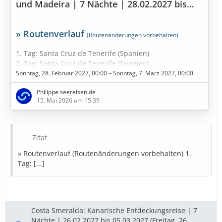
und Madeira | 7 Nächte | 28.02.2027 bis
07.03.2027
» Routenverlauf
(Routenänderungen vorbehalten)
1. Tag: Santa Cruz de Tenerife (Spanien)
2. Tag: Santa Cruz de Tenerife (Spanien)
3. Tag: Fuerteventura (Spanien)
Sonntag, 28. Februar 2027, 00:00 – Sonntag, 7. März 2027, 00:00
4. Tag: Seetag
Philippe seereisen.de
5. Tag: Funchal - Madeira (Portugal)
15. Mai 2026 um 15:39
6. Tag: Am dunkelsten Punkt im Kanarische Meernien
(Spanien)
7. Tag: Gran Canaria (Spanien)
8. Tag: Funchal - Madeira (Portugal)
Zitat
9. Tag: Santa Cruz de Tenerife (Spanien)
» Routenverlauf (Routenänderungen vorbehalten) 1.
» Bestpreise in Sicht
Tag: [...]
Diese Kreuzfahrt buchen
» Bestpreise für eure Urlaubsplanung
Costa Smeralda: Kanarische Entdeckungsreise | 7
Nächte | 26.02.2027 bis 05.03.2027 (Freitag, 26.