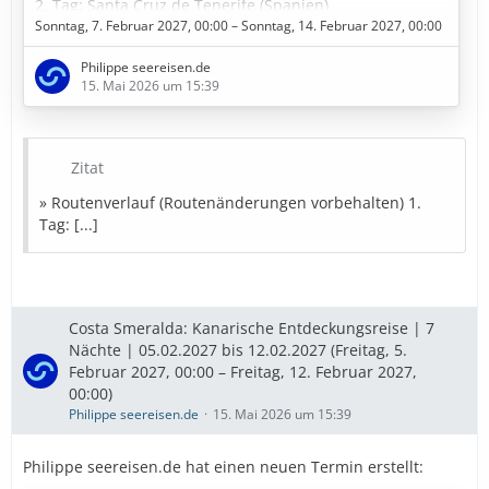
2. Tag: Santa Cruz de Tenerife (Spanien)
3. Tag: Fuerteventura (Spanien)
Sonntag, 7. Februar 2027, 00:00 – Sonntag, 14. Februar 2027, 00:00
4. Tag: Seetag
Philippe seereisen.de
5. Tag: Funchal - Madeira (Portugal)
15. Mai 2026 um 15:39
6. Tag: Am dunkelsten Punkt im Kanarische Meernien
(Spanien)
7. Tag: Gran Canaria (Spanien)
8. Tag: Arrecife / Lanzarote (Spanien)
Zitat
9. Tag: Santa Cruz de Tenerife (Spanien)
» Routenverlauf (Routenänderungen vorbehalten) 1.
» Bestpreise in Sicht
Tag: [...]
Diese Kreuzfahrt buchen
» Bestpreise für eure Urlaubsplanung
Costa Smeralda: Kanarische Entdeckungsreise | 7
Nächte | 05.02.2027 bis 12.02.2027 (Freitag, 5.
Ausflugstipps
…
Februar 2027, 00:00 – Freitag, 12. Februar 2027,
00:00)
Philippe seereisen.de
15. Mai 2026 um 15:39
Philippe seereisen.de hat einen neuen Termin erstellt: