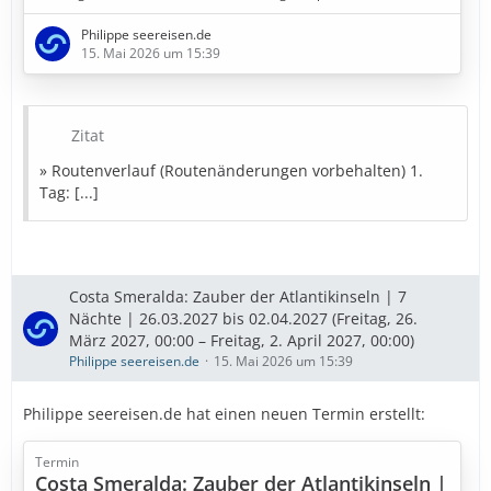
4. Tag: Seetag
Philippe seereisen.de
5. Tag: Funchal - Madeira (Portugal)
15. Mai 2026 um 15:39
6. Tag: Am dunkelsten Punkt im Kanarische Meernien
(Spanien)
7. Tag: Gran Canaria (Spanien)
8. Tag: Santa Cruz de Tenerife (Spanien)
Zitat
» Bestpreise in Sicht
» Routenverlauf (Routenänderungen vorbehalten) 1.
Tag: [...]
Diese Kreuzfahrt buchen
» Bestpreise für eure Urlaubsplanung
Costa Smeralda: Zauber der Atlantikinseln | 7
Ausflugstipps
Reiseversicherung
…
Nächte | 26.03.2027 bis 02.04.2027 (Freitag, 26.
März 2027, 00:00 – Freitag, 2. April 2027, 00:00)
Philippe seereisen.de
15. Mai 2026 um 15:39
Philippe seereisen.de hat einen neuen Termin erstellt:
Termin
Costa Smeralda: Zauber der Atlantikinseln |