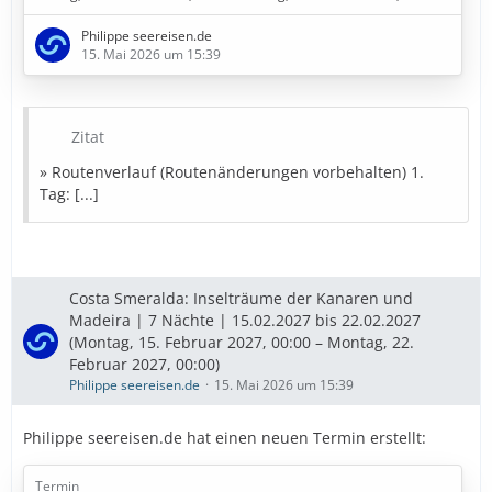
4. Tag: Santa Cruz de Tenerife (Spanien)
Philippe seereisen.de
5. Tag: Fuerteventura (Spanien)
15. Mai 2026 um 15:39
6. Tag: Seetag
7. Tag: Funchal - Madeira (Portugal)
8. Tag: Am dunkelsten Punkt im Kanarische Meernien
(Spanien)
Zitat
9. Tag: Gran Canaria (Spanien)
» Routenverlauf (Routenänderungen vorbehalten) 1.
» Bestpreise in Sicht
Tag: [...]
Diese Kreuzfahrt buchen
» Bestpreise für eure Urlaubsplanung
Costa Smeralda: Inselträume der Kanaren und
Madeira | 7 Nächte | 15.02.2027 bis 22.02.2027
Ausflugstipps
…
(Montag, 15. Februar 2027, 00:00 – Montag, 22.
Februar 2027, 00:00)
Philippe seereisen.de
15. Mai 2026 um 15:39
Philippe seereisen.de hat einen neuen Termin erstellt:
Termin