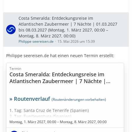
Diese Kreuzfahrt buchen
Costa Smeralda: Entdeckungsreise im
» Bestpreise für eure
Atlantischen Zaubermeer | 7 Nächte | 01.03.2027
bis 08.03.2027 (Montag, 1. März 2027, 00:00 –
…
Montag, 8. März 2027, 00:00)
Philippe seereisen.de
15. Mai 2026 um 15:39
Philippe seereisen.de hat einen neuen Termin erstellt:
Termin
Costa Smeralda: Entdeckungsreise im
Atlantischen Zaubermeer | 7 Nächte |
01.03.2027 bis 08.03.2027
» Routenverlauf
(Routenänderungen vorbehalten)
1. Tag: Santa Cruz de Tenerife (Spanien)
2. Tag: Fuerteventura (Spanien)
3. Tag: Seetag
Montag, 1. März 2027, 00:00 – Montag, 8. März 2027, 00:00
4. Tag: Funchal - Madeira (Portugal)