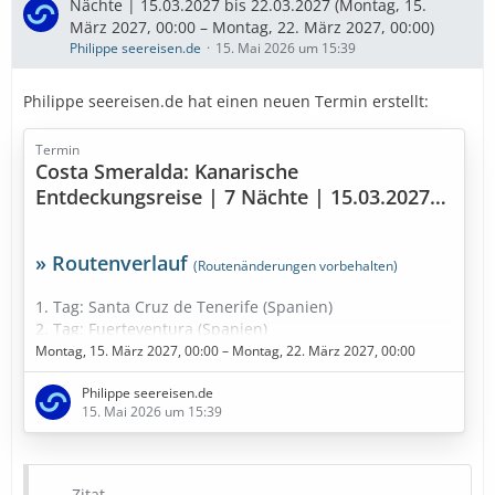
Nächte | 15.03.2027 bis 22.03.2027 (Montag, 15.
Ausflugstipps
…
März 2027, 00:00 – Montag, 22. März 2027, 00:00)
Philippe seereisen.de
15. Mai 2026 um 15:39
Philippe seereisen.de hat einen neuen Termin erstellt:
Termin
Costa Smeralda: Kanarische
Entdeckungsreise | 7 Nächte | 15.03.2027
bis 22.03.2027
» Routenverlauf
(Routenänderungen vorbehalten)
1. Tag: Santa Cruz de Tenerife (Spanien)
2. Tag: Fuerteventura (Spanien)
3. Tag: Seetag
Montag, 15. März 2027, 00:00 – Montag, 22. März 2027, 00:00
4. Tag: Funchal - Madeira (Portugal)
Philippe seereisen.de
5. Tag: Am dunkelsten Punkt im Kanarische Meernien
15. Mai 2026 um 15:39
(Spanien)
6. Tag: Santa Cruz de La Palma (Spanien)
7. Tag: Gran Canaria (Spanien)
8. Tag: Santa Cruz de Tenerife (Spanien)
Zitat