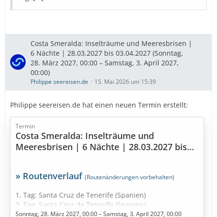
Diese Kreuzfahrt buchen
» Bestpreise für eure Urlaubsplanung
Ausflugstipps
Reiseversicherung
Mietwagen
Costa Smeralda: Inselträume und Meeresbrisen |
6 Nächte | 28.03.2027 bis 03.04.2027 (Sonntag,
…
28. März 2027, 00:00 – Samstag, 3. April 2027,
00:00)
Philippe seereisen.de
15. Mai 2026 um 15:39
Philippe seereisen.de hat einen neuen Termin erstellt:
Termin
Costa Smeralda: Inselträume und
Meeresbrisen | 6 Nächte | 28.03.2027 bis
03.04.2027
» Routenverlauf
(Routenänderungen vorbehalten)
1. Tag: Santa Cruz de Tenerife (Spanien)
2. Tag: Santa Cruz de Tenerife (Spanien)
3. Tag: Arrecife / Lanzarote (Spanien)
Sonntag, 28. März 2027, 00:00 – Samstag, 3. April 2027, 00:00