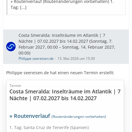
» Routenverlauf (Routenänderungen vorbehalten) 1.
» Bestpreise in Sicht
Tag: [...]
Diese Kreuzfahrt buchen
» Bestpreise für eure Urlaubsplanung
Costa Smeralda: Inselträume im Atlantik | 7
Nächte | 07.02.2027 bis 14.02.2027 (Sonntag, 7.
Ausflugstipps
…
Februar 2027, 00:00 – Sonntag, 14. Februar 2027,
00:00)
Philippe seereisen.de
15. Mai 2026 um 15:39
Philippe seereisen.de hat einen neuen Termin erstellt:
Termin
Costa Smeralda: Inselträume im Atlantik | 7
Nächte | 07.02.2027 bis 14.02.2027
» Routenverlauf
(Routenänderungen vorbehalten)
1. Tag: Santa Cruz de Tenerife (Spanien)