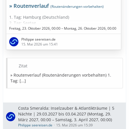
» Routenverlauf
(Routenänderungen vorbehalten)
1. Tag: Hamburg (Deutschland)
2. Tag: Seetag
3. Tag: Kopenhagen (Dänemark)
Freitag, 23. Oktober 2026, 00:00 – Montag, 26. Oktober 2026, 00:00
4. Tag: Kiel (Deutschland)
Philippe seereisen.de
15. Mai 2026 um 15:41
» Bestpreise in Sicht
Diese Kreuzfahrt buchen
Zitat
» Bestpreise für eure Urlaubsplanung
» Routenverlauf (Routenänderungen vorbehalten) 1.
Tag: [...]
Ausflugstipps
Reiseversicherung
Mietwagen
Parken
Landurlaub
Amazon
Partner
Costa Smeralda: Inselzauber & Atlantikträume | 5
Nächte | 29.03.2027 bis 03.04.2027 (Montag, 29.
März 2027, 00:00 – Samstag, 3. April 2027, 00:00)
Philippe seereisen.de
15. Mai 2026 um 15:39