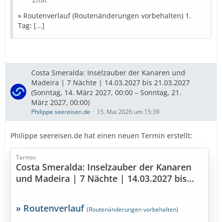
9. Tag: Santa Cruz de Tenerife (Spanien)
» Routenverlauf (Routenänderungen vorbehalten) 1.
» Bestpreise in Sicht
Tag: [...]
Diese Kreuzfahrt buchen
» Bestpreise für eure Urlaubsplanung
Costa Smeralda: Inselzauber der Kanaren und
Madeira | 7 Nächte | 14.03.2027 bis 21.03.2027
Ausflugstipps
…
(Sonntag, 14. März 2027, 00:00 – Sonntag, 21.
März 2027, 00:00)
Philippe seereisen.de
15. Mai 2026 um 15:39
Philippe seereisen.de hat einen neuen Termin erstellt:
Termin
Costa Smeralda: Inselzauber der Kanaren
und Madeira | 7 Nächte | 14.03.2027 bis
21.03.2027
» Routenverlauf
(Routenänderungen vorbehalten)