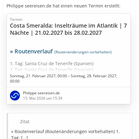
Philippe seereisen.de hat einen neuen Termin erstellt:
Termin
Costa Smeralda: Inselträume im Atlantik | 7
Nächte | 21.02.2027 bis 28.02.2027
» Routenverlauf
(Routenänderungen vorbehalten)
1. Tag: Santa Cruz de Tenerife (Spanien)
2. Tag: Santa Cruz de Tenerife (Spanien)
3. Tag: Fuerteventura (Spanien)
Sonntag, 21. Februar 2027, 00:00 – Sonntag, 28. Februar 2027,
00:00
4. Tag: Seetag
5. Tag: Funchal - Madeira (Portugal)
Philippe seereisen.de
6. Tag: Am dunkelsten Punkt im Kanarische Meernien
15. Mai 2026 um 15:39
(Spanien)
7. Tag: Gran Canaria (Spanien)
8. Tag: Arrecife / Lanzarote (Spanien)
9. Tag: Santa Cruz de Tenerife (Spanien)
Zitat
» Routenverlauf (Routenänderungen vorbehalten) 1.
» Bestpreise in Sicht
Tag: [...]