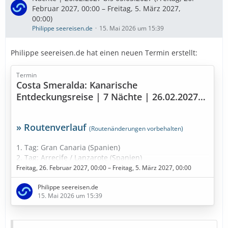
Ausflugstipps
…
Februar 2027, 00:00 – Freitag, 5. März 2027,
00:00)
Philippe seereisen.de
15. Mai 2026 um 15:39
Philippe seereisen.de hat einen neuen Termin erstellt:
Termin
Costa Smeralda: Kanarische
Entdeckungsreise | 7 Nächte | 26.02.2027
bis 05.03.2027
» Routenverlauf
(Routenänderungen vorbehalten)
1. Tag: Gran Canaria (Spanien)
2. Tag: Arrecife / Lanzarote (Spanien)
3. Tag: Santa Cruz de Tenerife (Spanien)
Freitag, 26. Februar 2027, 00:00 – Freitag, 5. März 2027, 00:00
4. Tag: Santa Cruz de Tenerife (Spanien)
Philippe seereisen.de
5. Tag: Fuerteventura (Spanien)
15. Mai 2026 um 15:39
6. Tag: Seetag
7. Tag: Funchal - Madeira (Portugal)
8. Tag: Am dunkelsten Punkt im Kanarische Meernien