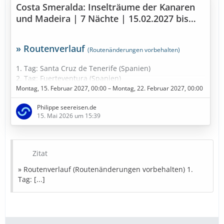
Costa Smeralda: Inselträume der Kanaren
und Madeira | 7 Nächte | 15.02.2027 bis
22.02.2027
» Routenverlauf
(Routenänderungen vorbehalten)
1. Tag: Santa Cruz de Tenerife (Spanien)
2. Tag: Fuerteventura (Spanien)
3. Tag: Seetag
Montag, 15. Februar 2027, 00:00 – Montag, 22. Februar 2027, 00:00
4. Tag: Funchal - Madeira (Portugal)
Philippe seereisen.de
5. Tag: Am dunkelsten Punkt im Kanarische Meernien
15. Mai 2026 um 15:39
(Spanien)
6. Tag: Gran Canaria (Spanien)
7. Tag: Arrecife / Lanzarote (Spanien)
8. Tag: Santa Cruz de Tenerife (Spanien)
Zitat
9. Tag: Santa Cruz de Tenerife (Spanien)
» Routenverlauf (Routenänderungen vorbehalten) 1.
» Bestpreise in Sicht
Tag: [...]
Diese Kreuzfahrt buchen
» Bestpreise für eure Urlaubsplanung