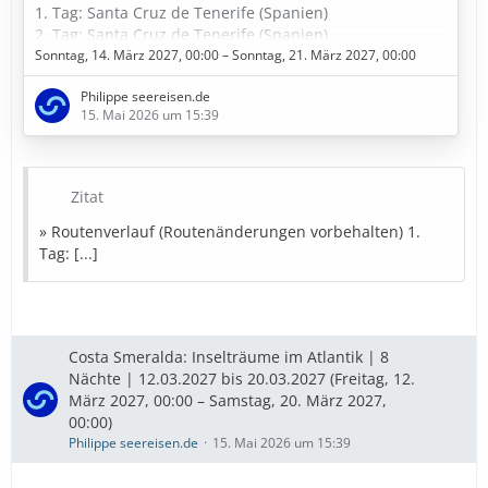
1. Tag: Santa Cruz de Tenerife (Spanien)
2. Tag: Santa Cruz de Tenerife (Spanien)
3. Tag: Fuerteventura (Spanien)
Sonntag, 14. März 2027, 00:00 – Sonntag, 21. März 2027, 00:00
4. Tag: Seetag
Philippe seereisen.de
5. Tag: Funchal - Madeira (Portugal)
15. Mai 2026 um 15:39
6. Tag: Am dunkelsten Punkt im Kanarische Meernien
(Spanien)
7. Tag: Santa Cruz de La Palma (Spanien)
8. Tag: Gran Canaria (Spanien)
Zitat
9. Tag: Santa Cruz de Tenerife (Spanien)
» Routenverlauf (Routenänderungen vorbehalten) 1.
» Bestpreise in Sicht
Tag: [...]
Diese Kreuzfahrt buchen
» Bestpreise für eure Urlaubsplanung
Costa Smeralda: Inselträume im Atlantik | 8
Nächte | 12.03.2027 bis 20.03.2027 (Freitag, 12.
Ausflugstipps
…
März 2027, 00:00 – Samstag, 20. März 2027,
00:00)
Philippe seereisen.de
15. Mai 2026 um 15:39