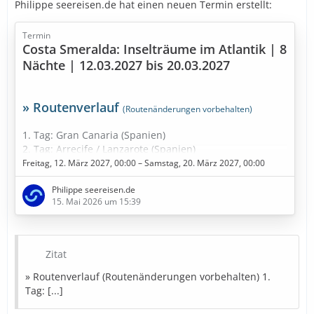
Philippe seereisen.de hat einen neuen Termin erstellt:
Termin
Costa Smeralda: Inselträume im Atlantik | 8
Nächte | 12.03.2027 bis 20.03.2027
» Routenverlauf
(Routenänderungen vorbehalten)
1. Tag: Gran Canaria (Spanien)
2. Tag: Arrecife / Lanzarote (Spanien)
3. Tag: Santa Cruz de Tenerife (Spanien)
Freitag, 12. März 2027, 00:00 – Samstag, 20. März 2027, 00:00
4. Tag: Santa Cruz de Tenerife (Spanien)
Philippe seereisen.de
5. Tag: Fuerteventura (Spanien)
15. Mai 2026 um 15:39
6. Tag: Seetag
7. Tag: Funchal - Madeira (Portugal)
8. Tag: Am dunkelsten Punkt im Kanarische Meernien
(Spanien)
Zitat
9. Tag: Santa Cruz de La Palma (Spanien)
10. Tag: Gran Canaria (Spanien)
» Routenverlauf (Routenänderungen vorbehalten) 1.
Tag: [...]
» Bestpreise in Sicht