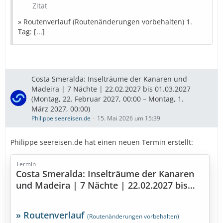
(Spanien)
Zitat
9. Tag: Gran Canaria (Spanien)
» Routenverlauf (Routenänderungen vorbehalten) 1.
» Bestpreise in Sicht
Tag: [...]
Diese Kreuzfahrt buchen
» Bestpreise für eure Urlaubsplanung
Costa Smeralda: Inselträume der Kanaren und
Madeira | 7 Nächte | 22.02.2027 bis 01.03.2027
Ausflugstipps
…
(Montag, 22. Februar 2027, 00:00 – Montag, 1.
März 2027, 00:00)
Philippe seereisen.de
15. Mai 2026 um 15:39
Philippe seereisen.de hat einen neuen Termin erstellt:
Termin
Costa Smeralda: Inselträume der Kanaren
und Madeira | 7 Nächte | 22.02.2027 bis
01.03.2027
» Routenverlauf
(Routenänderungen vorbehalten)