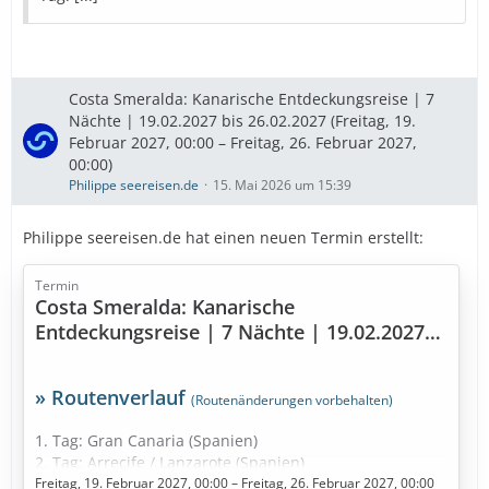
Diese Kreuzfahrt buchen
» Bestpreise für eure Urlaubsplanung
Costa Smeralda: Kanarische Entdeckungsreise | 7
Ausflugstipps
…
Nächte | 19.02.2027 bis 26.02.2027 (Freitag, 19.
Februar 2027, 00:00 – Freitag, 26. Februar 2027,
00:00)
Philippe seereisen.de
15. Mai 2026 um 15:39
Philippe seereisen.de hat einen neuen Termin erstellt:
Termin
Costa Smeralda: Kanarische
Entdeckungsreise | 7 Nächte | 19.02.2027
bis 26.02.2027
» Routenverlauf
(Routenänderungen vorbehalten)
1. Tag: Gran Canaria (Spanien)
2. Tag: Arrecife / Lanzarote (Spanien)
3. Tag: Santa Cruz de Tenerife (Spanien)
Freitag, 19. Februar 2027, 00:00 – Freitag, 26. Februar 2027, 00:00