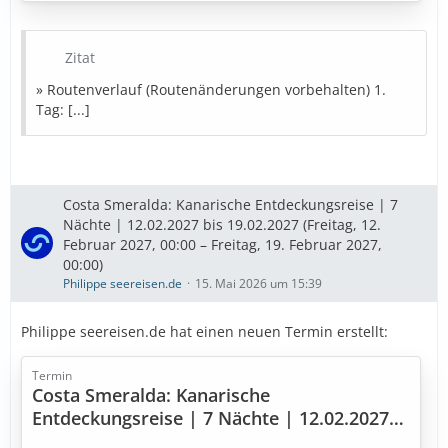
7. Tag: Gran Canaria (Spanien)
8. Tag: Arrecife / Lanzarote (Spanien)
9. Tag: Santa Cruz de Tenerife (Spanien)
Zitat
» Routenverlauf (Routenänderungen vorbehalten) 1.
» Bestpreise in Sicht
Tag: [...]
Diese Kreuzfahrt buchen
» Bestpreise für eure Urlaubsplanung
Costa Smeralda: Kanarische Entdeckungsreise | 7
Ausflugstipps
…
Nächte | 12.02.2027 bis 19.02.2027 (Freitag, 12.
Februar 2027, 00:00 – Freitag, 19. Februar 2027,
00:00)
Philippe seereisen.de
15. Mai 2026 um 15:39
Philippe seereisen.de hat einen neuen Termin erstellt:
Termin
Costa Smeralda: Kanarische
Entdeckungsreise | 7 Nächte | 12.02.2027
bis 19.02.2027