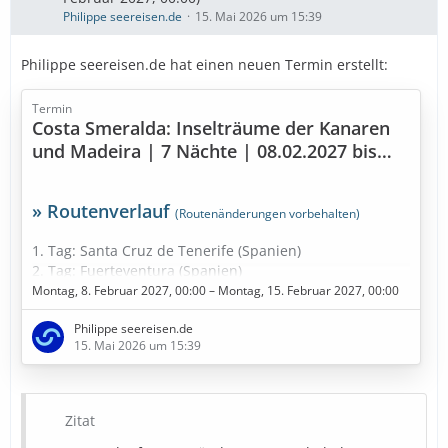
Philippe seereisen.de
15. Mai 2026 um 15:39
Philippe seereisen.de hat einen neuen Termin erstellt:
Termin
Costa Smeralda: Inselträume der Kanaren
und Madeira | 7 Nächte | 08.02.2027 bis
15.02.2027
» Routenverlauf
(Routenänderungen vorbehalten)
1. Tag: Santa Cruz de Tenerife (Spanien)
2. Tag: Fuerteventura (Spanien)
3. Tag: Seetag
Montag, 8. Februar 2027, 00:00 – Montag, 15. Februar 2027, 00:00
4. Tag: Funchal - Madeira (Portugal)
Philippe seereisen.de
5. Tag: Am dunkelsten Punkt im Kanarische Meernien
15. Mai 2026 um 15:39
(Spanien)
6. Tag: Gran Canaria (Spanien)
7. Tag: Arrecife / Lanzarote (Spanien)
8. Tag: Santa Cruz de Tenerife (Spanien)
Zitat
9. Tag: Santa Cruz de Tenerife (Spanien)