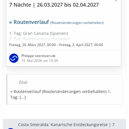
7 Nächte | 26.03.2027 bis 02.04.2027
» Routenverlauf
(Routenänderungen vorbehalten)
1. Tag: Gran Canaria (Spanien)
2. Tag: Fuerteventura (Spanien)
3. Tag: Santa Cruz de Tenerife (Spanien)
Freitag, 26. März 2027, 00:00 – Freitag, 2. April 2027, 00:00
4. Tag: Santa Cruz de Tenerife (Spanien)
Philippe seereisen.de
5. Tag: Arrecife / Lanzarote (Spanien)
15. Mai 2026 um 15:39
6. Tag: Seetag
7. Tag: Funchal - Madeira (Portugal)
8. Tag: Am dunkelsten Punkt im Kanarische Meernien
(Spanien)
Zitat
9. Tag: Gran Canaria (Spanien)
» Routenverlauf (Routenänderungen vorbehalten) 1.
» Bestpreise in Sicht
Tag: [...]
Diese Kreuzfahrt buchen
» Bestpreise für eure Urlaubsplanung
Costa Smeralda: Kanarische Entdeckungsreise | 7