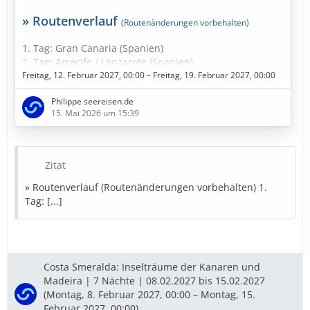
» Routenverlauf
(Routenänderungen vorbehalten)
1. Tag: Gran Canaria (Spanien)
2. Tag: Arrecife / Lanzarote (Spanien)
3. Tag: Santa Cruz de Tenerife (Spanien)
Freitag, 12. Februar 2027, 00:00 – Freitag, 19. Februar 2027, 00:00
4. Tag: Santa Cruz de Tenerife (Spanien)
Philippe seereisen.de
5. Tag: Fuerteventura (Spanien)
15. Mai 2026 um 15:39
6. Tag: Seetag
7. Tag: Funchal - Madeira (Portugal)
8. Tag: Am dunkelsten Punkt im Kanarische Meernien
(Spanien)
Zitat
9. Tag: Gran Canaria (Spanien)
» Routenverlauf (Routenänderungen vorbehalten) 1.
» Bestpreise in Sicht
Tag: [...]
Diese Kreuzfahrt buchen
» Bestpreise für eure Urlaubsplanung
Costa Smeralda: Inselträume der Kanaren und
Madeira | 7 Nächte | 08.02.2027 bis 15.02.2027
Ausflugstipps
…
(Montag, 8. Februar 2027, 00:00 – Montag, 15.
Februar 2027, 00:00)