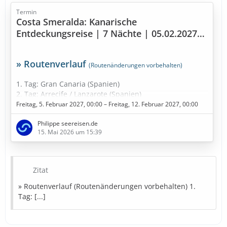
Termin
Costa Smeralda: Kanarische
Entdeckungsreise | 7 Nächte | 05.02.2027
bis 12.02.2027
» Routenverlauf
(Routenänderungen vorbehalten)
1. Tag: Gran Canaria (Spanien)
2. Tag: Arrecife / Lanzarote (Spanien)
3. Tag: Santa Cruz de Tenerife (Spanien)
Freitag, 5. Februar 2027, 00:00 – Freitag, 12. Februar 2027, 00:00
4. Tag: Santa Cruz de Tenerife (Spanien)
Philippe seereisen.de
5. Tag: Fuerteventura (Spanien)
15. Mai 2026 um 15:39
6. Tag: Seetag
7. Tag: Funchal - Madeira (Portugal)
8. Tag: Am dunkelsten Punkt im Kanarische Meernien
(Spanien)
Zitat
9. Tag: Gran Canaria (Spanien)
» Routenverlauf (Routenänderungen vorbehalten) 1.
» Bestpreise in Sicht
Tag: [...]
Diese Kreuzfahrt buchen