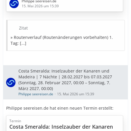
Philippe seereisen.de
5. Tag: Am dunkelsten Punkt im Kanarische Meernien
15. Mai 2026 um 15:39
(Spanien)
6. Tag: Gran Canaria (Spanien)
7. Tag: Funchal - Madeira (Portugal)
8. Tag: Santa Cruz de Tenerife (Spanien)
Zitat
9. Tag: Santa Cruz de Tenerife (Spanien)
» Routenverlauf (Routenänderungen vorbehalten) 1.
» Bestpreise in Sicht
Tag: [...]
Diese Kreuzfahrt buchen
» Bestpreise für eure Urlaubsplanung
Costa Smeralda: Inselzauber der Kanaren und
Madeira | 7 Nächte | 28.02.2027 bis 07.03.2027
Ausflugstipps
…
(Sonntag, 28. Februar 2027, 00:00 – Sonntag, 7.
März 2027, 00:00)
Philippe seereisen.de
15. Mai 2026 um 15:39
Philippe seereisen.de hat einen neuen Termin erstellt:
Termin
Costa Smeralda: Inselzauber der Kanaren