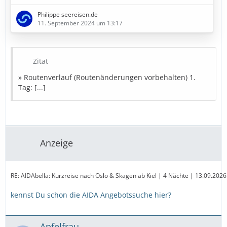
5. Tag: Kiel (Deutschland)
Philippe seereisen.de
11. September 2024 um 13:17
» Bestpreise in Sicht
Diese Kreuzfahrt buchen
Zitat
» Bestpreise für eure Urlaubsplanung
» Routenverlauf (Routenänderungen vorbehalten) 1.
Tag: [...]
Ausflugstipps
Reiseversicherung
Mietwagen
Parken
Landurlaub
Amazon
Partner
Anzeige
RE: AIDAbella: Kurzreise nach Oslo & Skagen ab Kiel | 4 Nächte | 13.09.202
kennst Du schon die AIDA Angebotssuche hier?
Apfelfrau