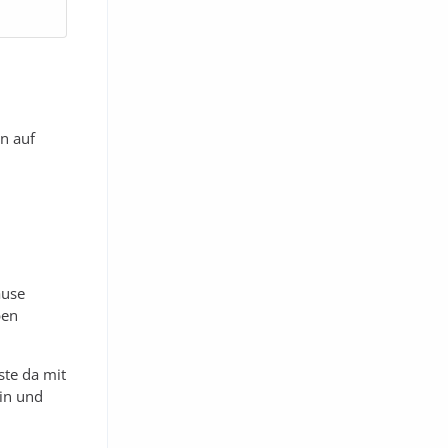
n auf
ause
ben
ste da mit
in und