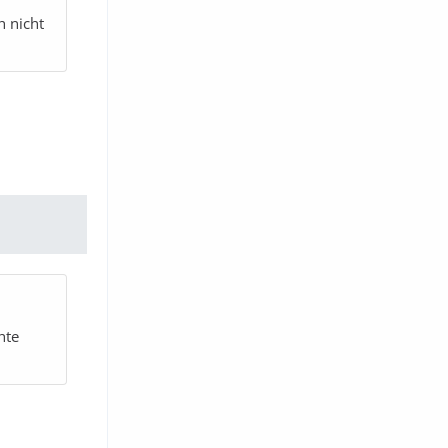
h nicht
hte