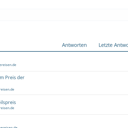
Antworten
Letzte Antwo
ereisen.de
um Preis der
reisen.de
ilspreis
reisen.de
ereisen.de