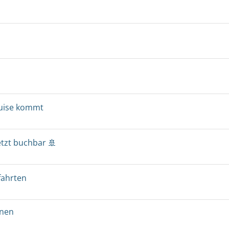
ruise kommt
etzt buchbar 🚢
fahrten
onen