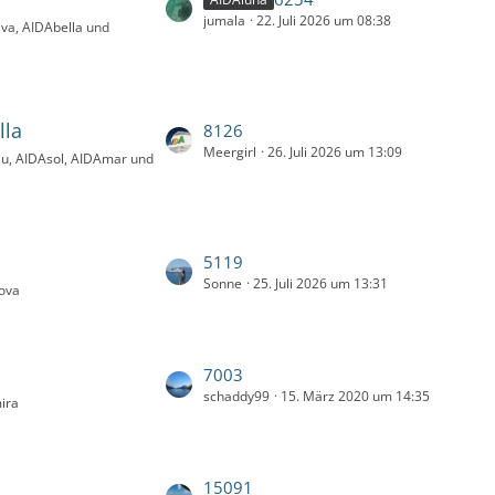
e
r
jumala
22. Juli 2026 um 08:38
e
iva, AIDAbella und
B
ä
t
e
g
z
i
e
t
t
e
lla
r
L
8126
B
ä
Meergirl
26. Juli 2026 um 13:09
e
lu, AIDAsol, AIDAmar und
e
g
t
i
e
z
t
t
r
e
L
5119
ä
B
Sonne
25. Juli 2026 um 13:31
e
g
nova
e
t
e
i
z
t
t
r
L
7003
e
ä
schaddy99
15. März 2020 um 14:35
e
ira
B
g
t
e
e
z
i
t
t
L
15091