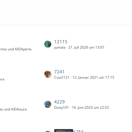
L
12115
jumala
21. Juli 2026 um 13:07
e
prima und AIDAperla
t
z
t
L
7241
e
Cuxi2121
12. Januar 2021 um 17:15
e
ara
B
t
e
z
i
t
t
L
4229
e
r
Dany101
16. Juni 2023 um 22:52
e
ita und AIDAaura.
B
ä
t
e
g
z
i
e
t
t
L
6254
AIDAluna