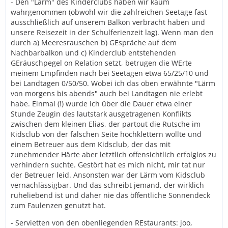
- Den "Lärm" des Kinderclubs haben wir kaum
wahrgenommen (obwohl wir die zahlreichen Seetage fast
ausschließlich auf unserem Balkon verbracht haben und
unsere Reisezeit in der Schulferienzeit lag). Wenn man den
durch a) Meeresrauschen b) GEspräche auf dem
Nachbarbalkon und c) Kinderclub entstehenden
GEräuschpegel on Relation setzt, betrugen die WErte
meinem Empfinden nach bei Seetagen etwa 65/25/10 und
bei Landtagen 0/50/50. Wobei ich das oben erwähnte "Lärm
von morgens bis abends" auch bei Landtagen nie erlebt
habe. Einmal (!) wurde ich über die Dauer etwa einer
Stunde Zeugin des lautstark ausgetragenen Konflikts
zwischen dem kleinen Elias, der partout die Rutsche im
Kidsclub von der falschen Seite hochklettern wollte und
einem Betreuer aus dem Kidsclub, der das mit
zunehmender Härte aber letztlich offensichtlich erfolglos zu
verhindern suchte. Gestört hat es mich nicht, mir tat nur
der Betreuer leid. Ansonsten war der Lärm vom Kidsclub
vernachlässigbar. Und das schreibt jemand, der wirklich
ruheliebend ist und daher nie das öffentliche Sonnendeck
zum Faulenzen genutzt hat.
- Servietten von den obenliegenden REstaurants: joo,