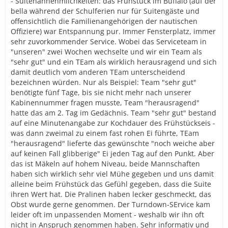
- Suitenannehmlichkeiten: das Frühstück im Buffalo (auf der
bella während der Schulferien nur für Suitengäste und
offensichtlich die Familienangehörigen der nautischen
Offiziere) war Entspannung pur. Immer Fensterplatz, immer
sehr zuvorkommender Service. Wobei das Serviceteam in
"unseren" zwei Wochen wechselte und wir ein Team als
"sehr gut" und ein TEam als wirklich herausragend und sich
damit deutlich vom anderen TEam unterscheidend
bezeichnen würden. Nur als Beispiel: Team "sehr gut"
benötigte fünf Tage, bis sie nicht mehr nach unserer
Kabinennummer fragen musste, Team "herausragend"
hatte das am 2. Tag im Gedächnis. Team "sehr gut" bestand
auf eine Minutenangabe zur Kochdauer des Frühstückseis -
was dann zweimal zu einem fast rohen Ei führte, TEam
"herausragend" lieferte das gewünschte "noch weiche aber
auf keinen Fall glibberige" Ei jeden Tag auf den Punkt. Aber
das ist Mäkeln auf hohem Niveau, beide Mannschaften
haben sich wirklich sehr viel Mühe gegeben und uns damit
alleine beim Frühstück das Gefühl gegeben, dass die Suite
ihren Wert hat. Die Pralinen haben lecker geschmeckt, das
Obst wurde gerne genommen. Der Turndown-SErvice kam
leider oft im unpassenden Moment - weshalb wir ihn oft
nicht in Anspruch genommen haben. Sehr informativ und