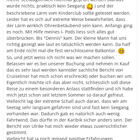
wurde nichts, praktisch kein Seegang
) und der
beschriebene Lärm vom Kinderclub sollte getestet werden.
Leider hat es sich auf extreme Weise bewahrheitet, dass
der Lärm wirklich Ohrenbetäubend sein kann. Anfangs ging
es noch. Mit Hilfe meines I- Pods liess sich alles gut
überbrücken. Bis "Dennis" kam. Der kleine Mann hat uns
richtig gezeigt wie laut es tatsächlich werden kann. Da half
am Ende nicht mal die fest verschlossene Balkontür.
So, und jetzt weiss ich nicht was wir machen sollen.
Belassen wir es bei unserer Buchung und nehmen in Kauf
das es sehr laut werden kann(der sachliche Bericht von
Cruiseliner hat mich schon erschreckt) oder buchen wir um.
Eigentlich möchte ich das aber nicht, schliesslich soll diese
Reise zu einem besonderen Anlass stattfinden und ich habe
mich jetzt schon seit letztem Sommer so darauf gefreut.
Vielleicht lag der extreme Schall auch daran, dass wir am
Seetag sehr langsam gefahren sind und fast kein Seegang
vorhanden war. Dadurch gab es natürlich auch wenig
Fahrtwind. Das dürfte in der Karibik sicher anders sein. Der
Bericht von Ulrike hat mich wieder etwas zuversichtlicher
gestimmt.
Vielleicht hat ja noch jemand positive Erfahrungen