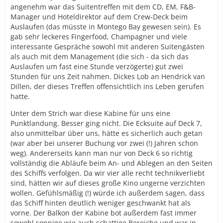
angenehm war das Suitentreffen mit dem CD, EM, F&B-
Manager und Hoteldirektor auf dem Crew-Deck beim
Auslaufen (das müsste in Montego Bay gewesen sein). Es
gab sehr leckeres Fingerfood, Champagner und viele
interessante Gespräche sowohl mit anderen Suitengästen
als auch mit dem Management (die sich - da sich das
Auslaufen um fast eine Stunde verzögerte) gut zwei
Stunden für uns Zeit nahmen. Dickes Lob an Hendrick van
Dillen, der dieses Treffen offensichtlich ins Leben gerufen
hatte.
Unter dem Strich war diese Kabine für uns eine
Punktlandung. Besser ging nicht. Die Ecksuite auf Deck 7,
also unmittelbar über uns, hätte es sicherlich auch getan
(war aber bei unserer Buchung vor zwei (!) Jahren schon
weg). Andererseits kann man nur von Deck 6 so richtig
vollständig die Abläufe beim An- und Ablegen an den Seiten
des Schiffs verfolgen. Da wir vier alle recht technikverliebt
sind, hätten wir auf dieses große Kino ungerne verzichten
wollen. Gefühlsmäßig (!) würde ich außerdem sagen, dass
das Schiff hinten deutlich weniger geschwankt hat als
vorne. Der Balkon der Kabine bot außerdem fast immer
sowohl sonnige wie auch schattige Bereiche und war in