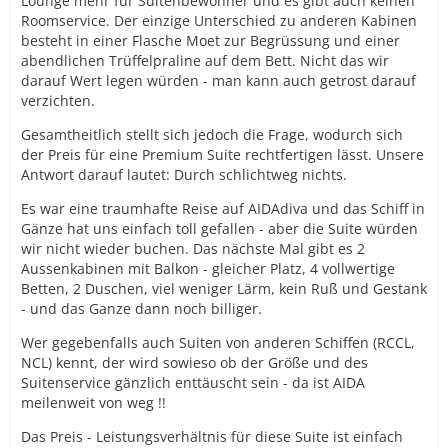
Lounge mehr für Suitenbewohner und es gibt auch keinen
Roomservice. Der einzige Unterschied zu anderen Kabinen
besteht in einer Flasche Moet zur Begrüssung und einer
abendlichen Trüffelpraline auf dem Bett. Nicht das wir
darauf Wert legen würden - man kann auch getrost darauf
verzichten.
Gesamtheitlich stellt sich jedoch die Frage, wodurch sich
der Preis für eine Premium Suite rechtfertigen lässt. Unsere
Antwort darauf lautet: Durch schlichtweg nichts.
Es war eine traumhafte Reise auf AIDAdiva und das Schiff in
Gänze hat uns einfach toll gefallen - aber die Suite würden
wir nicht wieder buchen. Das nächste Mal gibt es 2
Aussenkabinen mit Balkon - gleicher Platz, 4 vollwertige
Betten, 2 Duschen, viel weniger Lärm, kein Ruß und Gestank
- und das Ganze dann noch billiger.
Wer gegebenfalls auch Suiten von anderen Schiffen (RCCL,
NCL) kennt, der wird sowieso ob der Größe und des
Suitenservice gänzlich enttäuscht sein - da ist AIDA
meilenweit von weg !!
Das Preis - Leistungsverhältnis für diese Suite ist einfach