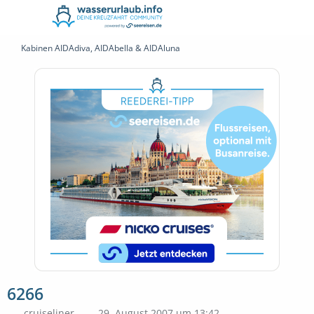
Kabinen AIDAdiva, AIDAbella & AIDAluna
6266
cruiseliner
29. August 2007 um 13:42