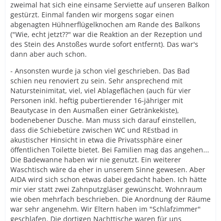
zweimal hat sich eine einsame Serviette auf unseren Balkon
gestürzt. Einmal fanden wir morgens sogar einen
abgenagten Hühnerflügelknochen am Rande des Balkons
("Wie, echt jetzt??" war die Reaktion an der Rezeption und
des Stein des Anstoßes wurde sofort entfernt). Das war's
dann aber auch schon.
- Ansonsten wurde ja schon viel geschrieben. Das Bad
schien neu renoviert zu sein. Sehr ansprechend mit
Natursteinimitat, viel, viel Ablageflächen (auch für vier
Personen inkl. heftig pubertierender 16-jähriger mit
Beautycase in den Ausmaßen einer Getränkekiste),
bodenebener Dusche. Man muss sich darauf einstellen,
dass die Schiebetüre zwischen WC und REstbad in
akustischer Hinsicht in etwa die Privatssphäre einer
öffentlichen Toilette bietet. Bei Familien mag das angehen...
Die Badewanne haben wir nie genutzt. Ein weiterer
Waschtisch wäre da eher in unserem Sinne gewesen. Aber
AIDA wird sich schon etwas dabei gedacht haben. Ich hätte
mir vier statt zwei Zahnputzgläser gewünscht. Wohnraum
wie oben mehrfach beschrieben. Die Anordnung der Räume
war sehr angenehm. Wir Eltern haben im "Schlafzimmer"
geschlafen. Die dortigen Nachttische waren für uns