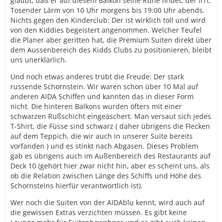
glaubt, daß er auf diesem Balkon seine Ruhe findet, der irrt.
Tosender Lärm von 10 Uhr morgens bis 19:00 Uhr abends.
Nichts gegen den Kinderclub: Der ist wirklich toll und wird
von den Kiddies begeistert angenommen. Welcher Teufel
die Planer aber geritten hat, die Premium Suiten direkt über
dem Aussenbereich des Kidds Clubs zu positionieren, bleibt
uns unerklärlich.
Und noch etwas anderes trübt die Freude: Der stark
russende Schornstein. Wir waren schon über 10 Mal auf
anderen AIDA Schiffen und kannten das in dieser Form
nicht. Die hinteren Balkons wurden öfters mit einer
schwarzen Rußschicht eingeäschert. Man versaut sich jedes
T-Shirt, die Füsse sind schwarz ( daher übrigens die Flecken
auf dem Teppich, die wir auch in unserer Suite bereits
vorfanden ) und es stinkt nach Abgasen. Dieses Problem
gab es übrigens auch im Außenbereich des Restaurants auf
Deck 10 (gehört hier zwar nicht hin, aber es scheint uns, als
ob die Relation zwischen Länge des Schiffs und Höhe des
Schornsteins hierfür verantwortlich ist).
Wer noch die Suiten von der AIDAblu kennt, wird auch auf
die gewissen Extras verzichten müssen. Es gibt keine