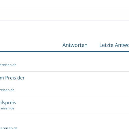
Antworten
Letzte Antwo
ereisen.de
um Preis der
reisen.de
ilspreis
reisen.de
ereisen.de