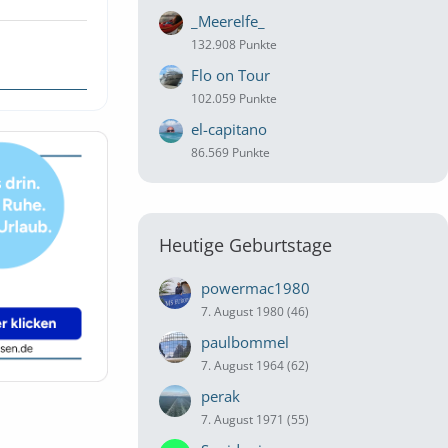
_Meerelfe_
132.908 Punkte
Flo on Tour
102.059 Punkte
el-capitano
86.569 Punkte
Heutige Geburtstage
powermac1980
7. August 1980 (46)
paulbommel
7. August 1964 (62)
perak
7. August 1971 (55)