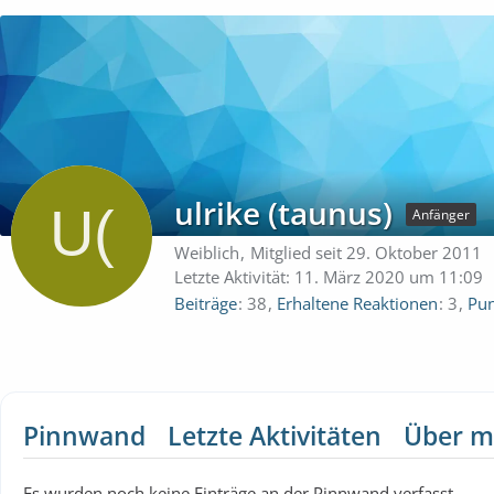
ulrike (taunus)
Anfänger
Weiblich
Mitglied seit 29. Oktober 2011
Letzte Aktivität:
11. März 2020 um 11:09
Beiträge
38
Erhaltene Reaktionen
3
Pun
Pinnwand
Letzte Aktivitäten
Über m
Es wurden noch keine Einträge an der Pinnwand verfasst.