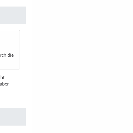
rch die
cht
 aber