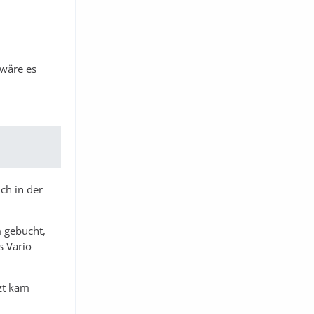
 wäre es
ch in der
m gebucht,
s Vario
zt kam