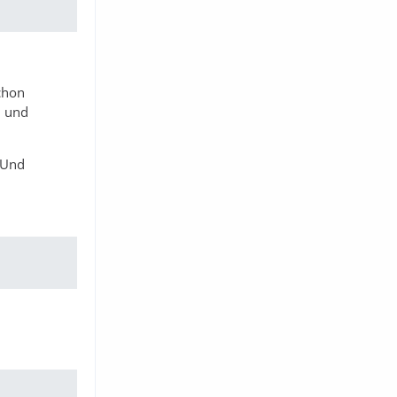
schon
d und
. Und