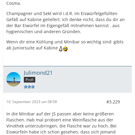
leicht aufgebrachten "Vorbesitzer", pardon Besetzer,
Cosma.
daß ich hier weder ein Namensschild, noch gar eine-
Champagner und Sekt wird i.d.R. im Eiswürfelgefüllten
vom Kapitän personlich-gravierte Messingtafel mit
Gefäß auf Kabine geliefert. Ich denke nicht, dass du dir an
(s)einem Namen finden könne.
der Bar Eiwürfel im Eigengefäß mitnehmen kannst . aus
Dann lege ich mich wieder hin und geniesse den Tag.
hygienischen und anderen Gründen.
Sollte ich dann doch noch negative Schwingungen
Wenn dir eine Kühlung und Minibar so wichtig sind: gibts
seitens meines Gesprächspartners warnehmen,
ab Juniorsuite auf Kabine
verweise ich-höflich-auf das Bordpersonal.
Patienten dieser Coleur behandele ich schon seit den
1990ern auf Mallorca und Anderorts sehr erflogreich;
Julimond21
kostenlos!
Profi
Grüße aus Frankfurt.........Robert
#3.229
10. September 2023 um 08:58
In die Minibar auf der JS passen aber keine größeren
Flaschen. Hab mal probiert eine Weinflasche aus der
Vinothek unterzubringen, die Flasche war zu hoch. Bei
Eiswürfeln habe ich schon gesehen, dass sich jemand