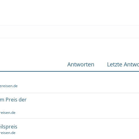
Antworten
Letzte Antwo
ereisen.de
um Preis der
reisen.de
ilspreis
reisen.de