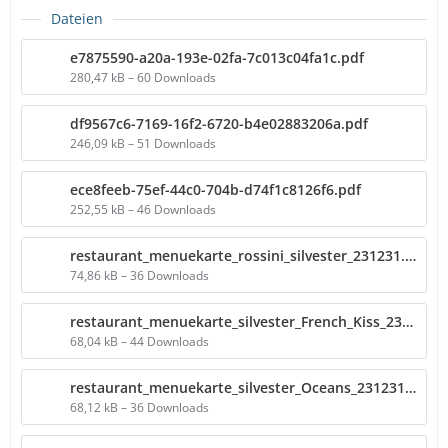
Dateien
e7875590-a20a-193e-02fa-7c013c04fa1c.pdf
280,47 kB – 60 Downloads
df9567c6-7169-16f2-6720-b4e02883206a.pdf
246,09 kB – 51 Downloads
ece8feeb-75ef-44c0-704b-d74f1c8126f6.pdf
252,55 kB – 46 Downloads
restaurant_menuekarte_rossini_silvester_231231.pdf
74,86 kB – 36 Downloads
restaurant_menuekarte_silvester_French_Kiss_231231.pdf
68,04 kB – 44 Downloads
restaurant_menuekarte_silvester_Oceans_231231.pdf
68,12 kB – 36 Downloads