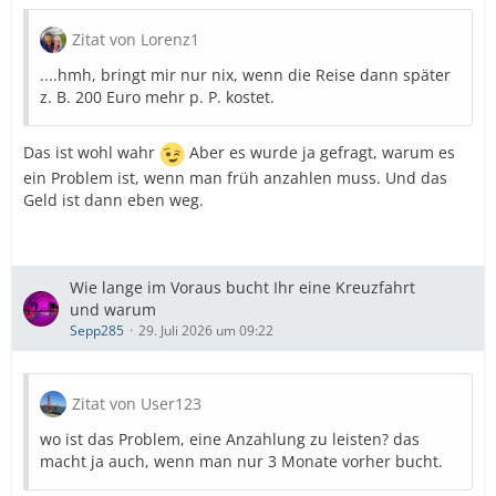
AIDA-Fans bezeichnen. Wir lieben das Theatrium,
Zitat von Lorenz1
einfach das AIDA-Feeling, die Parties usw. Uns ist
bewusst, dass TUI Cruises völlig anders ist. Allerdings
....hmh, bringt mir nur nix, wenn die Reise dann später
lese ich immer wieder, dass gerade auf den beiden
z. B. 200 Euro mehr p. P. kostet.
Neubauten in den Ferien sehr viele Kinder an Bord
sind. Von daher denke ich, wird für die Kinder auch gut
was geboten sein.
Das ist wohl wahr
Aber es wurde ja gefragt, warum es
ein Problem ist, wenn man früh anzahlen muss. Und das
Wir möchten nach 9 Jahren (mit Corona-Unterbrechung)
Geld ist dann eben weg.
nur AIDA mal was anderes testen. Zu MSC und Costa
wollen wir uns irgendwie (noch) nicht durchringen,
daher wäre mein Schiff schon eine Alternative.
Wie lange im Voraus bucht Ihr eine Kreuzfahrt
Bitte um eure ehrliche Einschätzung zum Preis und
und warum
allgemein zu unseren Plänen.
Sepp285
29. Juli 2026 um 09:22
Zitat von User123
wo ist das Problem, eine Anzahlung zu leisten? das
macht ja auch, wenn man nur 3 Monate vorher bucht.