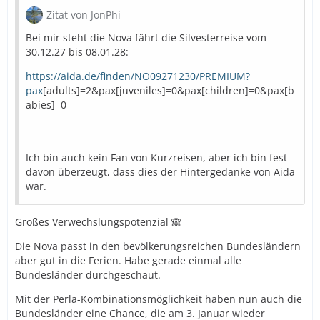
Zitat von JonPhi
Bei mir steht die Nova fährt die Silvesterreise vom
30.12.27 bis 08.01.28:
https://aida.de/finden/NO09271230/PREMIUM?
pax
[adults]=2&pax[juveniles]=0&pax[children]=0&pax[b
abies]=0
Ich bin auch kein Fan von Kurzreisen, aber ich bin fest
davon überzeugt, dass dies der Hintergedanke von Aida
war.
Großes Verwechslungspotenzial 🙈
Die Nova passt in den bevölkerungsreichen Bundesländern
aber gut in die Ferien. Habe gerade einmal alle
Bundesländer durchgeschaut.
Mit der Perla-Kombinationsmöglichkeit haben nun auch die
Bundesländer eine Chance, die am 3. Januar wieder