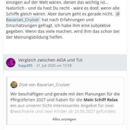
einzigen auf der Welt wären, denen das wichtig ist...
Natürlich - und da hast Du recht - wäre es doof, wenn alle
Schiffe gleich wären. Aber darum geht es gerade nicht.
Bavarian_Cruiser
hat nach Erfahrungen und
Einschätzungen gefragt. Ich habe ihm eine subjektive
gegeben. Wenn das viele machen, wird ihm das schon bei
der Meinungsbildung helfen.
Vergleich zwischen AIDA und TUI
Sepp285
31. Juli 2026 um 10:58
Zitat von Bavarian_Cruiser
Wir beschäftigen und gerade mit den Planungen für die
Pfingstferien 2027 und haben für die
Mein Schiff Relax
ein aus unserer Sicht interessantes Angebot für zwei
Erwachsene und zwei Kinder ab 23.05.2027 gefunden:
Alles anzeigen
7 Tage Fjorde ab Hamburg in der Balkonkabine
Kategorie D:
3.936,00 €