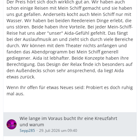
Der Preis hört sich doch wirklich gut an. Wir haben auch
Zum Vergleich:
schon einige Reisen mit Mein Schiff gemacht und sie haben
uns gut gefallen. Anderseits kocht auch Mein Schiff nur mit
AIDAnova, Norwegens Welterbe ab Kiel in der
Wasser. Wir haben bei beiden Reedereien Dinge erlebt, die
Standard-Verandakabine Komfort und in Premium
uns stören. Beide haben ihre Vorteile. Bei jeder Mein-Schiff-
All In:
4.400,00 €
Reise hat uns aber "unser" Aida-Gefühl gefehlt. Das fängt
AIDAvova, Skandinavische Highlights ab Kiel in der
bei der Auslaufmusik an und zieht sich durch viele Bereiche
Standard-Verandakabine Komfort und in Premium
durch. Wir können mit dem Theater nichts anfangen und
All In:
4.160,00 €
fanden das Abendprogramm bei Mein Schiff generell
gediegener. Aida ist lebhafter. Beide Konzepte haben ihre
Bei AIDA nehmen wir normalerweise kein Getränkepaket
Berechtigung. Das Design der Relax finde ich besonders auf
und zahlen alles einfach so. Aber selbst wenn ich mir
den Außendecks schon sehr ansprechend, da liegt Aida
die Preise mit AIDAnova ohne All In ansehe und unsere
etwas zurück.
gewöhnlche Getränkerechnung drauf rechne, komme ist
da locker an die 4.000 € ran. Hinzu kommen noch 50-
Wenn Ihr offen für etwas Neues seid: Probiert es doch ruhig
100 € Sauna, die bei Mein Schiff ja auch im Reisepreis
mal aus.
dabei ist.
Wie schätzt ihr den Preis ein? Für uns wäre es schon
verlockend, um Mein Schiff einfach mal zu testen. Von
Wie lange im Voraus bucht Ihr eine Kreuzfahrt
der Route kennen wir Alesund und Nordfjordeid
und warum
bereits. Flam und Haugesund wäre neu.
Sepp285
29. Juli 2026 um 09:40
Ich würde uns und auch unsere Kinder schon als echte