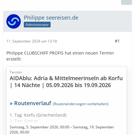
Philippe seereisen.de
Administrator
#1
11. September 2024 um 13:18
Philippe CLUBSCHIFF PROFIS hat einen neuen Termin
erstellt:
Termin
AIDAblu: Adria & Mittelmeerinseln ab Korfu
| 14 Nächte | 05.09.2026 bis 19.09.2026
» Routenverlauf
(Routenänderungen vorbehalten)
1. Tag: Korfu (Griechenland)
2. Tag: Seetag
3. Tag: Valletta (Malta)
Samstag, 5. September 2026, 00:00 – Samstag, 19. September
2026, 00:00
4. Tag: Catania (Italien)