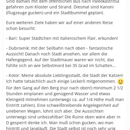
Sind damals mit dem öffentlichen Bus nach Paleokastritsa
gefahren zum Kloster und Strand. Diesmal sind Kanoni
(Flugzeuge gucken) und ein Stadtbummel geplant.
Eure weiteren Ziele haben wir auf einer anderen Reise
schon besucht:
- Bari: Super Städtchen mit italienischem Flair, erkunden!
- Dubrovnik: mit der Seilbahn nach oben - fantastische
Aussicht! Danach noch Stadt ansehen, vor allem die
Hafengegend. Auf der Stadtmauer waren wir nicht, das
fühlte sich an wie Selbstmord bei 35 Grad im Schatten...
- Kotor: Meine absolute Lieblingsstadt, die Stadt der Katzen!
Ich hatte tatsächlich auch einige Leckerli mitgenommen.
Für den Gang auf den Berg (nur nach oben!) minimum 2 1/2
Stunden einplanen und genügend Wasser und etwas
Kleingeld mitnehmen (unterwegs ca. auf 1/4 Höhe muß man
Eintritt zahlen). Eine schweißtreibende Angelegenheit auf
unebenen Wegen, lohnt sich aber. Die Aussichten
unterwegs sind unbezahlbar! Die Ruine oben wäre aber in
D gesperrt denke ich. Man muß schon gucken, wo man
hintritt und langläuft. Die Stadt selbst ist noch sehr urig