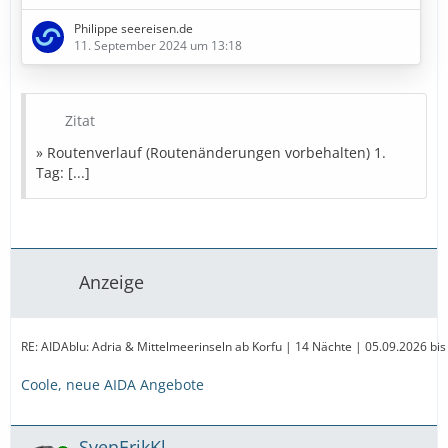
5. Tag: Messina (Italien)
Philippe seereisen.de
6. Tag: Argostoli / Kefalonia (Griechenland)
11. September 2024 um 13:18
7. Tag: Katakolon (Griechenland)
8. Tag: Korfu (Griechenland)
9. Tag: Bari (Italien)
10. Tag: Dubrovnik (Kroatien)
Zitat
11. Tag: Kotor (Montenegro)
» Routenverlauf (Routenänderungen vorbehalten) 1.
12. Tag: Zadar (Kroatien)
Tag: [...]
13. Tag: Triest (Italien)
14. Tag: Seetag
15. Tag: Korfu (Griechenland)
» Bestpreise in Sicht
Anzeige
Diese Kreuzfahrt buchen
»
RE: AIDAblu: Adria & Mittelmeerinseln ab Korfu | 14 Nächte | 05.09.2026 b
…
Coole, neue AIDA Angebote
SvenErikKl