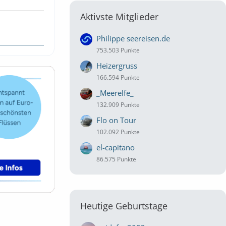
Aktivste Mitglieder
Philippe seereisen.de
753.503 Punkte
Heizergruss
166.594 Punkte
_Meerelfe_
132.909 Punkte
Flo on Tour
102.092 Punkte
el-capitano
86.575 Punkte
Heutige Geburtstage