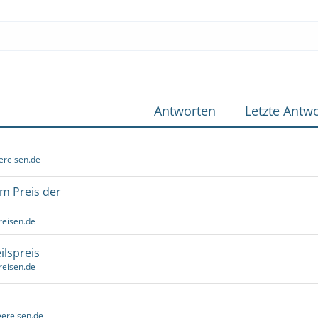
Antworten
Letzte Antwo
ereisen.de
um Preis der
reisen.de
ilspreis
reisen.de
ereisen.de