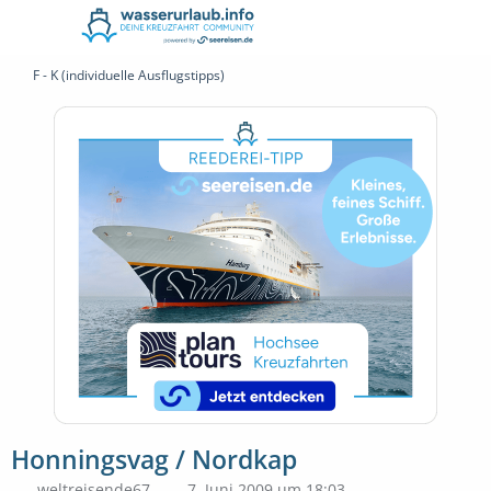
F - K (individuelle Ausflugstipps)
Honningsvag / Nordkap
weltreisende67
7. Juni 2009 um 18:03