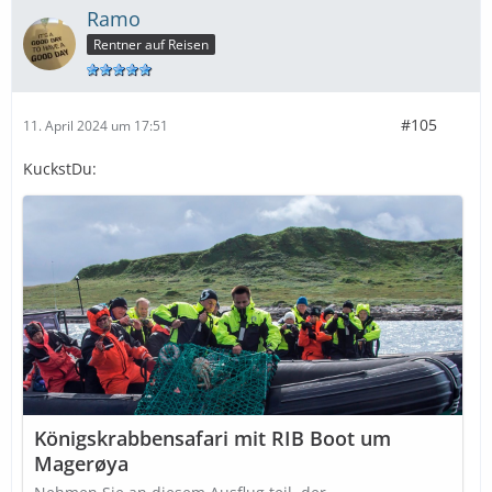
Ramo
Rentner auf Reisen
#105
11. April 2024 um 17:51
KuckstDu:
Königskrabbensafari mit RIB Boot um
Magerøya