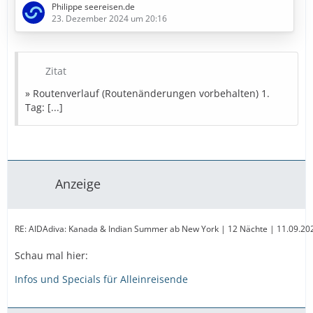
Philippe seereisen.de
6. Tag: Saint John (Kanada)
23. Dezember 2024 um 20:16
7. Tag: Seetag
8. Tag: Boston (Vereinigte Staaten)
9. Tag: Portland (Vereinigte Staaten)
10. Tag: Seetag
Zitat
11. Tag: Newport (Vereinigte Staaten)
» Routenverlauf (Routenänderungen vorbehalten) 1.
12. Tag: New York City (Vereinigte Staaten)
Tag: [...]
13. Tag: New York City (Vereinigte Staaten)
» Bestpreise in Sicht
Diese Kreuzfahrt
Anzeige
…
RE: AIDAdiva: Kanada & Indian Summer ab New York | 12 Nächte | 11.09.2026
Schau mal hier:
Infos und Specials für Alleinreisende