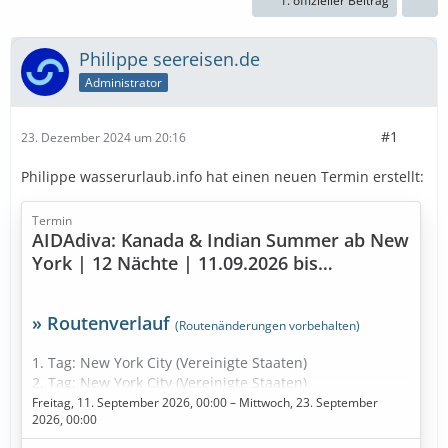
1. offizieller Beitrag
Philippe seereisen.de
Administrator
#1
23. Dezember 2024 um 20:16
Philippe wasserurlaub.info hat einen neuen Termin erstellt:
Termin
AIDAdiva: Kanada & Indian Summer ab New
York | 12 Nächte | 11.09.2026 bis
23.09.2026
» Routenverlauf
(Routenänderungen vorbehalten)
1. Tag: New York City (Vereinigte Staaten)
2. Tag: New York City (Vereinigte Staaten)
3. Tag: Seetag
Freitag, 11. September 2026, 00:00 – Mittwoch, 23. September
2026, 00:00
4. Tag: Halifax (Kanada)
5. Tag: Halifax (Kanada)