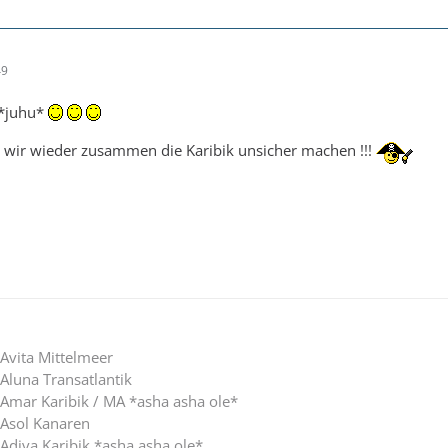
49
i *juhu*
s wir wieder zusammen die Karibik unsicher machen !!!
Avita Mittelmeer
Aluna Transatlantik
Amar Karibik / MA *asha asha ole*
DAsol Kanaren
Adiva Karibik *asha asha ole*