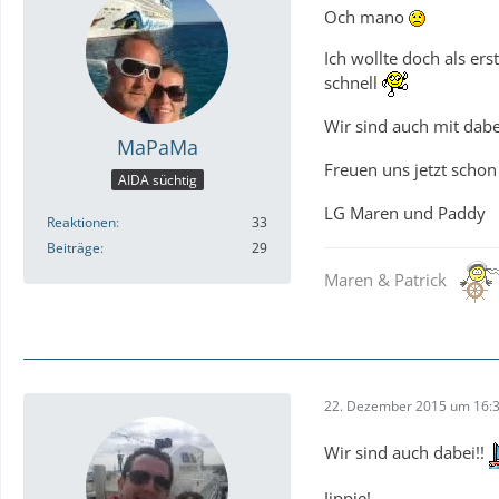
Och mano
Ich wollte doch als er
schnell
Wir sind auch mit dab
MaPaMa
Freuen uns jetzt schon
AIDA süchtig
LG Maren und Paddy
Reaktionen
33
Beiträge
29
Maren & Patrick
22. Dezember 2015 um 16:
Wir sind auch dabei!!
Jippie!