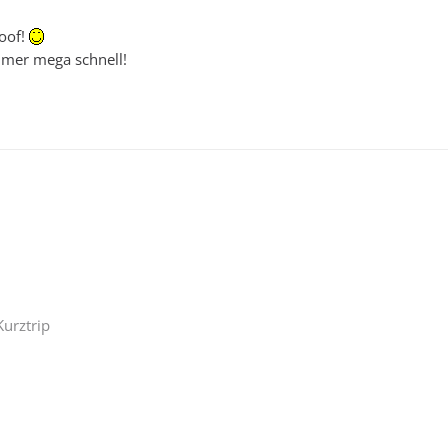
oof!
mmer mega schnell!
urztrip