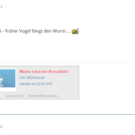
13
i - früher Vogel fängt den Wurm....
40