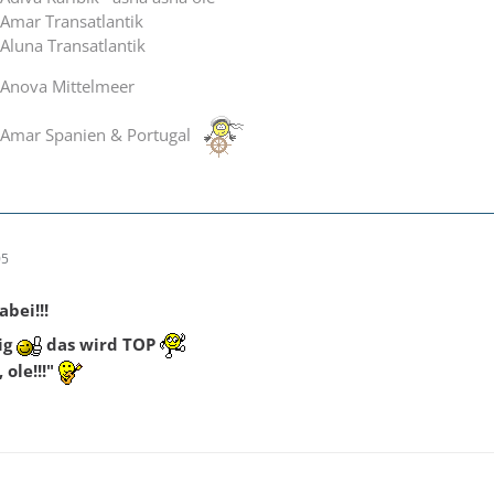
Amar Transatlantik
Aluna Transatlantik
DAnova Mittelmeer
DAmar Spanien & Portugal
05
bei!!!
ig
das wird TOP
 ole!!!"