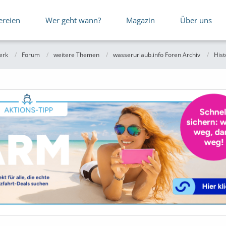
ereien
Wer geht wann?
Magazin
Über uns
erk
Forum
weitere Themen
wasserurlaub.info Foren Archiv
Hist