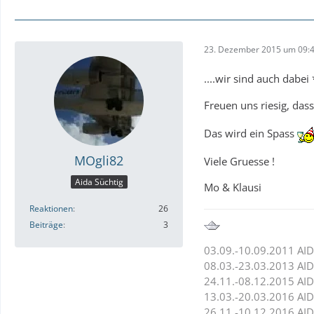
23. Dezember 2015 um 09:
....wir sind auch dabe
Freuen uns riesig, das
Das wird ein Spass
MOgli82
Viele Gruesse !
Aida Süchtig
Mo & Klausi
Reaktionen
26
Beiträge
3
03.09.-10.09.2011 AID
08.03.-23.03.2013 AID
24.11.-08.12.2015 AID
13.03.-20.03.2016 AI
26.11.-10.12.2016 AID