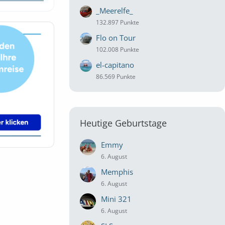
_Meerelfe_
132.897 Punkte
Flo on Tour
102.008 Punkte
el-capitano
86.569 Punkte
Heutige Geburtstage
Emmy
6. August
Memphis
6. August
Mini 321
6. August