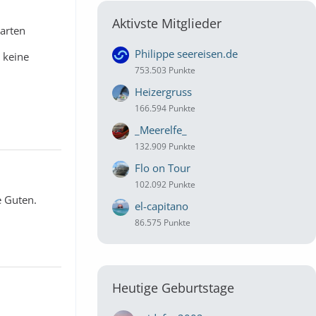
Aktivste Mitglieder
warten
Philippe seereisen.de
 keine
753.503 Punkte
Heizergruss
166.594 Punkte
_Meerelfe_
132.909 Punkte
Flo on Tour
102.092 Punkte
e Guten.
el-capitano
86.575 Punkte
Heutige Geburtstage