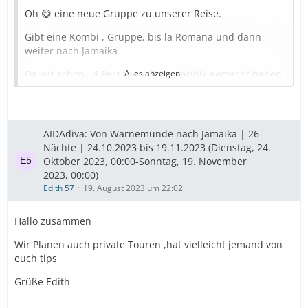
Oh 😅 eine neue Gruppe zu unserer Reise.
Gibt eine Kombi , Gruppe, bis la Romana und dann
weiter nach Jamaika
Da wir schon , 4 Personen, Transkaribik gemacht haben,
Alles anzeigen
habe ich natürlich unsere alten Guides angeschrieben
Hier unsere Liste, vielleicht hat der ein und andere Lust
mit zukommen
AIDAdiva: Von Warnemünde nach Jamaika | 26
Nächte | 24.10.2023 bis 19.11.2023 (Dienstag, 24.
Azoren 1.11.23. Josef Steininger
Oktober 2023, 00:00-Sonntag, 19. November
St. Maarten. 7.11.23. Bernhard Tours, Zauber der
2023, 00:00)
Karibik ( schon 2x) ist auch super, ist exklusiver aber
Edith 57
19. August 2023 um 22:02
auch teurer
Hallo zusammen
Antigua.8.11.23. Ulrike Markgraf, wer die Insel nicht
kennt, einfach ein muss, waren zwar auch schon 2x mit
Wir Planen auch private Touren ,hat vielleicht jemand von
ihr unterwegs, aber diesmal noch mal 🥰
euch tips
Tortola 09.11.23. da nehmen wir den Samba Bus, steht
Grüße Edith
hafenausgang , geht quer über die Insel zu einem
schönen Strand, fährt 1/2 stündlich zum Hafen zurück