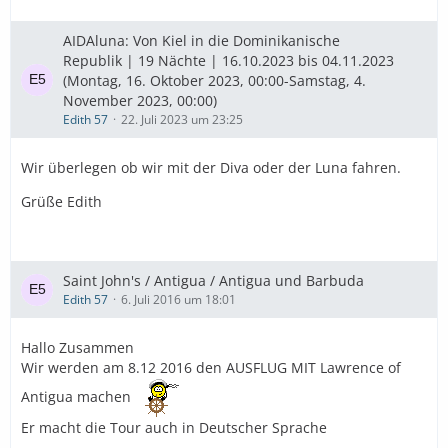
Santo Domingo 10.11.23, bin ich mit einem deutschen
AIDAluna: Von Kiel in die Dominikanische
Auswanderer im Gespräch
Republik | 19 Nächte | 16.10.2023 bis 04.11.2023
La Romana 😍 11.11.23, wieder mit Seavis tours, das 4.
(Montag, 16. Oktober 2023, 00:00-Samstag, 4.
mal 🥰
November 2023, 00:00)
Edith 57
22. Juli 2023 um 23:25
Mit dem Speed Boot nach Saona
Kostet 95 $ pP zuzüglich 15$ Taxi hin und zurück
Wir überlegen ob wir mit der Diva oder der Luna fahren.
Habe einen Promo Code
Grüße Edith
Wenn wir 12 Personen sind kostet es 87 $ pP, zuzüglich
15$ Taxi
Saint John's / Antigua / Antigua und Barbuda
Code bei der Buchung angeben
Edith 57
6. Juli 2016 um 18:01
Promo Code ist
Hallo Zusammen
GARU99
Wir werden am 8.12 2016 den AUSFLUG MIT Lawrence of
Saona vip tour
Antigua machen
Er macht die Tour auch in Deutscher Sprache